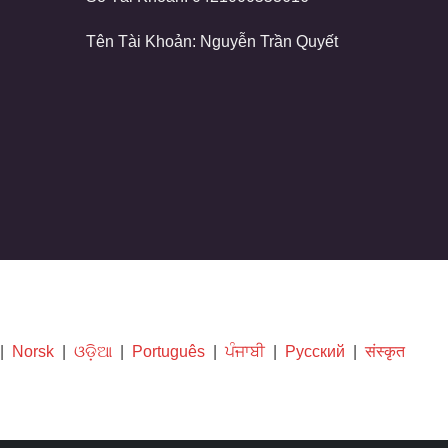
Tên Tài Khoản: Nguyễn Trần Quyết
|
Norsk
|
ଓଡ଼ିଆ
|
Português
|
ਪੰਜਾਬੀ
|
Русский
|
संस्कृत