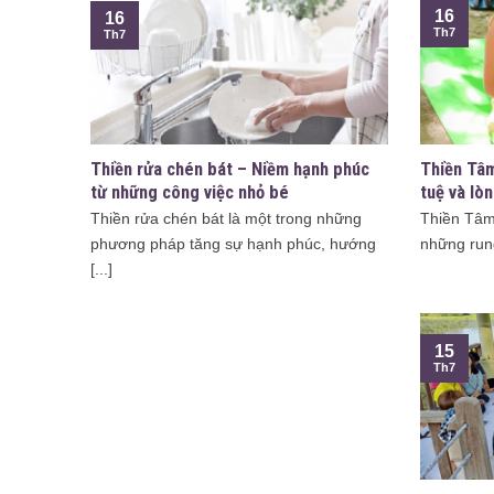
16
16
Th7
Th7
Thiền rửa chén bát – Niềm hạnh phúc
Thiền Tâm
từ những công việc nhỏ bé
tuệ và lò
Thiền rửa chén bát là một trong những
Thiền Tâm 
phương pháp tăng sự hạnh phúc, hướng
những rung
[...]
15
Th7