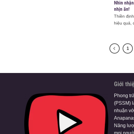
Nhìn nhận
nhịn ăn!
Thiền địn
hiệu quả, 
1
Giới thi
Phong tr
(PSSM) là
nhuận vớ
Anapanas
Năng lượ
mọi ngườ