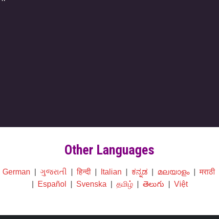
Other Languages
|
German
|
ગુજરાતી
|
हिन्दी
|
Italian
|
ಕನ್ನಡ
|
മലയാളം
|
मराठी
|
Español
|
Svenska
|
தமிழ்
|
తెలుగు
|
Việt