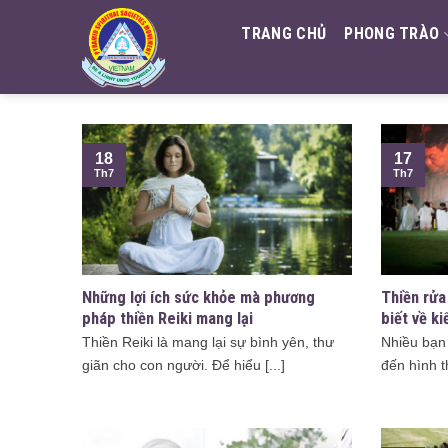
Skip
TRANG CHỦ
PHONG TRÀO
to
content
18
17
Th7
Th7
Những lợi ích sức khỏe mà phương
Thiền rửa
pháp thiền Reiki mang lại
biết về ki
Thiền Reiki là mang lại sự bình yên, thư
Nhiều bạn
giãn cho con người. Để hiểu [...]
đến hình t