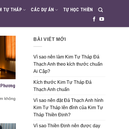
M TỰ THÁP
CÁC DỰ ÁN
TỰ HỌC THIỀN
BÀI VIẾT MỚI
Vì sao nên làm Kim Tự Tháp Đá
Thạch Anh theo kích thước chuẩn
Ai Cập?
Kích thước Kim Tự Tháp Đá
- Phương
Thạch Anh chuẩn
ả
iệm không
Vì sao nên đặt Đá Thạch Anh hình
Kim Tự Tháp lên đỉnh của Kim Tự
Tháp Thiền Định?
Vì sao Thiền Định nên được dạy