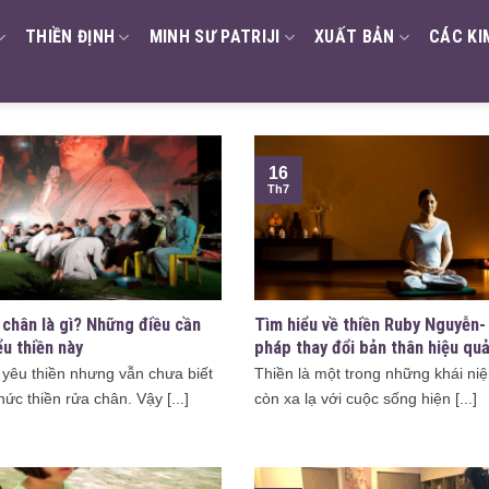
THIỀN ĐỊNH
MINH SƯ PATRIJI
XUẤT BẢN
CÁC KI
16
Th7
 chân là gì? Những điều cần
Tìm hiểu về thiền Ruby Nguyễn
ểu thiền này
pháp thay đổi bản thân hiệu qu
 yêu thiền nhưng vẫn chưa biết
Thiền là một trong những khái n
hức thiền rửa chân. Vậy [...]
còn xa lạ với cuộc sống hiện [...]