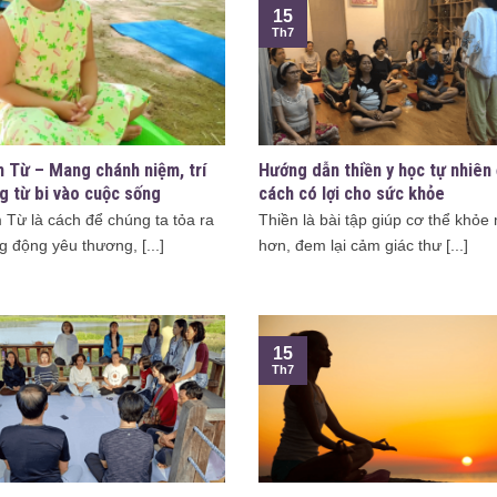
15
Th7
 Từ – Mang chánh niệm, trí
Hướng dẫn thiền y học tự nhiên
ng từ bi vào cuộc sống
cách có lợi cho sức khỏe
Từ là cách để chúng ta tỏa ra
Thiền là bài tập giúp cơ thể khỏ
 động yêu thương, [...]
hơn, đem lại cảm giác thư [...]
15
Th7