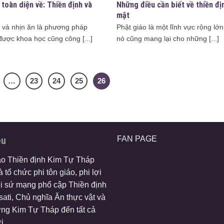
 toàn diện về: Thiền định và
Những điều cần biết về thiền đị
mật
h và nhịn ăn là phương pháp
Phật giáo là một lĩnh vực rộng lớ
được khoa học cũng công [...]
nó cũng mang lại cho những [...]
…
23
24
25
26
ệu
FAN PAGE
ào Thiền định Kim Tự Tháp
 tổ chức phi tôn giáo, phi lợi
i sứ mạng phổ cập Thiền định
ati, Chủ nghĩa Ăn thực vật và
ng Kim Tự Tháp đến tất cả
i.