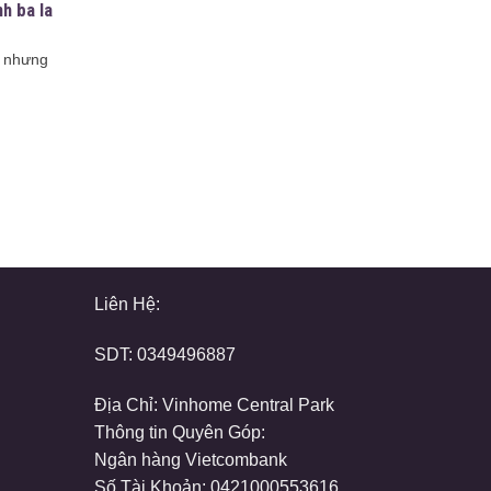
nh ba la
n nhưng
Liên Hệ:
SDT:
0349496887
Địa Chỉ: Vinhome Central Park
Thông tin Quyên Góp:
Ngân hàng Vietcombank
Số Tài Khoản: 0421000553616