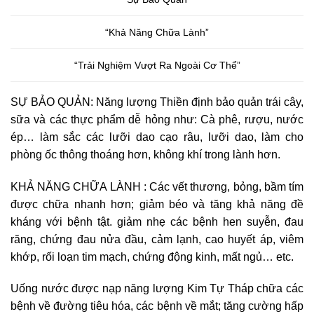
“Khả Năng Chữa Lành”
“Trải Nghiệm Vượt Ra Ngoài Cơ Thể”
SỰ BẢO QUẢN: Năng lượng Thiền định bảo quản trái cây,
sữa và các thực phẩm dễ hỏng như: Cà phê, rượu, nước
ép… làm sắc các lưỡi dao cạo râu, lưỡi dao, làm cho
phòng ốc thông thoáng hơn, không khí trong lành hơn.
KHẢ NĂNG CHỮA LÀNH : Các vết thương, bỏng, bầm tím
được chữa nhanh hơn; giảm béo và tăng khả năng đề
kháng với bệnh tật. giảm nhẹ các bệnh hen suyễn, đau
răng, chứng đau nửa đầu, cảm lạnh, cao huyết áp, viêm
khớp, rối loạn tim mạch, chứng động kinh, mất ngủ… etc.
Uống nước được nạp năng lượng Kim Tự Tháp chữa các
bệnh về đường tiêu hóa, các bệnh về mắt; tăng cường hấp