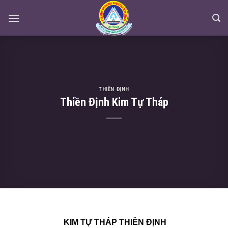
Skip
to
content
THIỀN ĐỊNH
Thiền Định Kim Tự Tháp
KIM TỰ THÁP THIỀN ĐỊNH