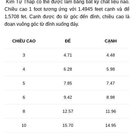
Kim Tự Tháp có thể được làm bằng bất kỳ chất liệu nào.
Chiều cao 1 foot tương ứng với 1.4945 feet cạnh và đế
1.5708 fet. Cạnh được đo từ góc đến đỉnh, chiều cao là
đoạn vuông góc từ đỉnh xuống đáy.
CHIỀU CAO
ĐẾ
CẠNH
3
4.71
4.48
4
6.28
5.98
5
7.85
7.47
6
9.42
8.98
8
12.57
11.96
10
15.70
14.95