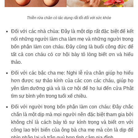
Thiền rửa chân có tác dụng rất tốt đối với sức khỏe
Đối với các nhà chùa: Đây là một dịp rất đặc biệt để kết
nối những người làm cha làm mẹ và những người trong
bổn phận làm con cháu. Đây cũng là buổi công đức để
tất cả con cháu có cơ hội bày tỏ lòng biết ơn và hiếu
thảo.
Đối với các bậc cha mẹ: Nghi lễ rửa chân giúp họ hiểu
hơn được sự thảo kính của các con các cháu, giúp họ
yên tâm dưỡng già và là cơ hội để họ lui đến cửa Phật
tìm sự bình yên trong tuổi xế chiều.
Đối với người trong bổn phận làm con cháu: Đây chắc
chắn là một dịp mà mọi người nên đặc biệt tham gia bởi
không chỉ là cách bày tỏ sự kính trọng và biết ơn với
công lao trời biển của ông bà cha mẹ mà còn là dịp để
nhìn nhận lại và trân quý hơn tình cảm gia đình.