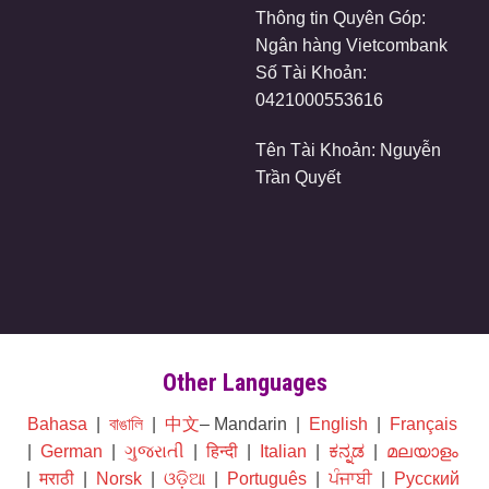
Thông tin Quyên Góp:
Ngân hàng Vietcombank
Số Tài Khoản:
0421000553616
Tên Tài Khoản: Nguyễn
Trần Quyết
Other Languages
Bahasa
|
বাঙালি
|
中文
– Mandarin |
English
|
Français
|
German
|
ગુજરાતી
|
हिन्दी
|
Italian
|
ಕನ್ನಡ
|
മലയാളം
|
मराठी
|
Norsk
|
ଓଡ଼ିଆ
|
Português
|
ਪੰਜਾਬੀ
|
Русский