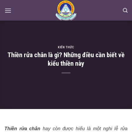
Skip
to
content
KIẾN THỨC
Thiền rửa chân là gì? Những điều cần biết về
kiểu thiền này
Thiền rửa chân
hay còn được hiểu là một nghi lễ rửa