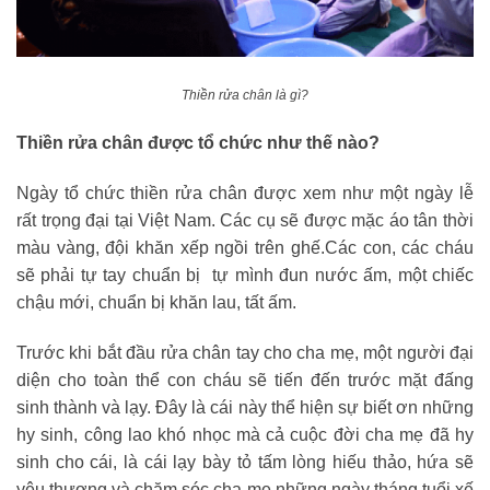
Thiền rửa chân là gì?
Thiền rửa chân được tổ chức như thế nào?
Ngày tổ chức thiền rửa chân được xem như một ngày lễ
rất trọng đại tại Việt Nam. Các cụ sẽ được mặc áo tân thời
màu vàng, đội khăn xếp ngồi trên ghế.Các con, các cháu
sẽ phải tự tay chuẩn bị tự mình đun nước ấm, một chiếc
chậu mới, chuẩn bị khăn lau, tất ấm.
Trước khi bắt đầu rửa chân tay cho cha mẹ, một người đại
diện cho toàn thể con cháu sẽ tiến đến trước mặt đấng
sinh thành và lạy. Đây là cái này thể hiện sự biết ơn những
hy sinh, công lao khó nhọc mà cả cuộc đời cha mẹ đã hy
sinh cho cái, là cái lạy bày tỏ tấm lòng hiếu thảo, hứa sẽ
yêu thương và chăm sóc cha mẹ những ngày tháng tuổi xế