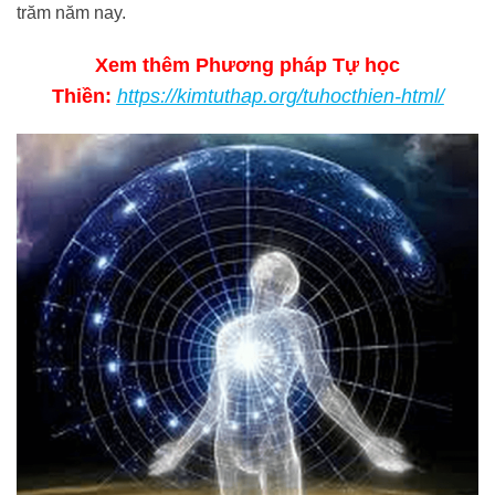
trăm năm nay.
Xem thêm Phương pháp Tự học
Thiền:
https://kimtuthap.org/tuhocthien-html/