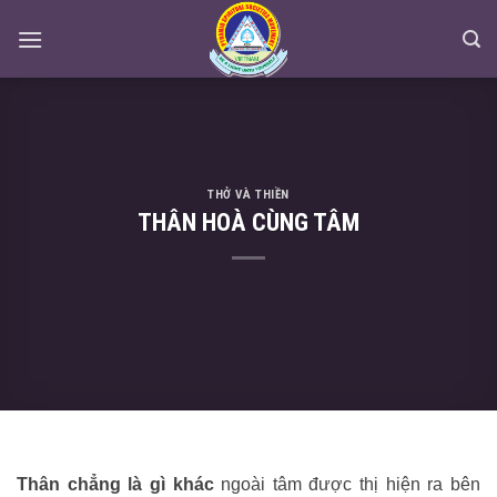
Skip
to
content
THỞ VÀ THIỀN
THÂN HOÀ CÙNG TÂM
Thân chẳng là gì khác
ngoài tâm được thị hiện ra bên