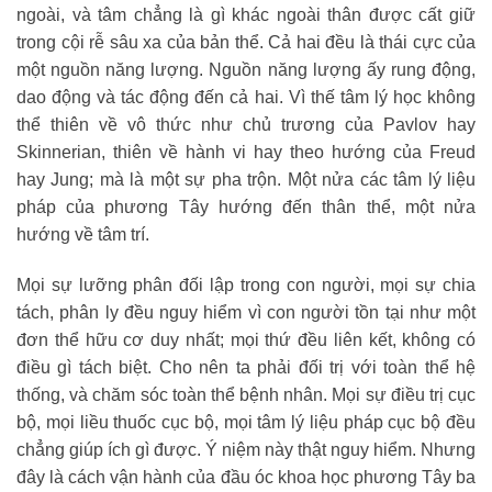
ngoài, và tâm chẳng là gì khác ngoài thân được cất giữ
trong cội rễ sâu xa của bản thể. Cả hai đều là thái cực của
một nguồn năng lượng. Nguồn năng lượng ấy rung động,
dao động và tác động đến cả hai. Vì thế tâm lý học không
thể thiên về vô thức như chủ trương của Pavlov hay
Skinnerian, thiên về hành vi hay theo hướng của Freud
hay Jung; mà là một sự pha trộn. Một nửa các tâm lý liệu
pháp của phương Tây hướng đến thân thể, một nửa
hướng về tâm trí.
Mọi sự lưỡng phân đối lập trong con người, mọi sự chia
tách, phân ly đều nguy hiểm vì con người tồn tại như một
đơn thể hữu cơ duy nhất; mọi thứ đều liên kết, không có
điều gì tách biệt. Cho nên ta phải đối trị với toàn thể hệ
thống, và chăm sóc toàn thể bệnh nhân. Mọi sự điều trị cục
bộ, mọi liều thuốc cục bộ, mọi tâm lý liệu pháp cục bộ đều
chẳng giúp ích gì được. Ý niệm này thật nguy hiểm. Nhưng
đây là cách vận hành của đầu óc khoa học phương Tây ba