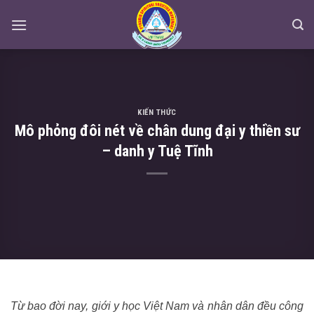
Skip
to
content
KIẾN THỨC
Mô phỏng đôi nét về chân dung đại y thiền sư
– danh y Tuệ Tĩnh
Từ bao đời nay, giới y học Việt Nam và nhân dân đều công