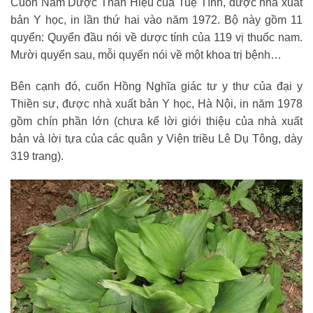
Cuốn Nam Dược Thần Hiệu của Tuệ Tĩnh, được nhà xuất
bản Y học, in lần thứ hai vào năm 1972. Bộ này gồm 11
quyển: Quyển đầu nói về dược tính của 119 vị thuốc nam.
Mười quyển sau, mỗi quyển nói về một khoa trị bệnh…
Bên cạnh đó, cuốn Hồng Nghĩa giác tư y thư của đại y
Thiền sư, được nhà xuất bản Y học, Hà Nội, in năm 1978
gồm chín phần lớn (chưa kể lời giới thiệu của nhà xuất
bản và lời tựa của các quân y Viện triều Lê Dụ Tông, dày
319 trang).