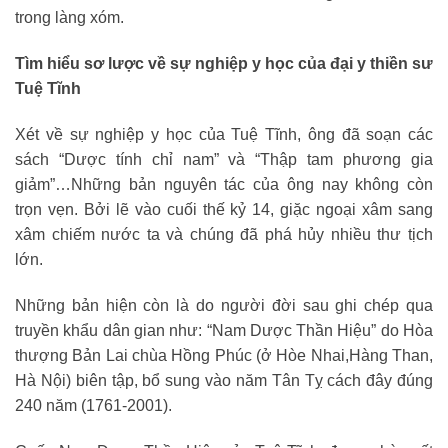
trong làng xóm.
Tìm hiểu sơ lược về sự nghiệp y học của đại y thiền sư
Tuệ Tĩnh
Xét về sự nghiệp y học của Tuệ Tĩnh, ông đã soạn các
sách “Dược tính chỉ nam” và “Thập tam phương gia
giảm”…Những bản nguyên tác của ông nay không còn
trọn vẹn. Bởi lẽ vào cuối thế kỷ 14, giặc ngoại xâm sang
xâm chiếm nước ta và chúng đã phá hủy nhiều thư tịch
lớn.
Những bản hiện còn là do người đời sau ghi chép qua
truyền khẩu dân gian như: “Nam Dược Thần Hiệu” do Hòa
thượng Bản Lai chùa Hồng Phúc (ở Hòe Nhai,Hàng Than,
Hà Nội) biên tập, bổ sung vào năm Tân Tỵ cách đây đúng
240 năm (1761-2001).