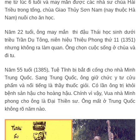
mẹ từ lúc 6 tuổi và may mắn được các nhà sư chùa Hải
Triều trong tổng, chùa Giao Thủy Sơn Nam (nay thuộc Hà
Nam) nuôi cho ăn học.
Năm 22 tuổi, ông may mắn thi đậu Thái học sinh dưới
triều Trần Dụ Tông, niên hiệu Thiệu Phong thứ 11 (1351)
nhưng không ra làm quan. Ông chọn cuộc sống ở chùa và
đi tu.
Năm 55 tuổi (1385), Tuệ Tĩnh bị bắt đi cống cho nhà Minh
Trung Quốc. Sang Trung Quốc, ông giữ chức y tư cửu
phẩm và nổi tiếng là thầy thuốc giỏi. Có lần ông trị khỏi
bệnh sản hậu cho hoàng hậu. Chính vì vậy, Vua nhà Minh
phong cho ông là Đại Thiền sư. Ông mất ở Trung Quốc
không rõ năm nào.