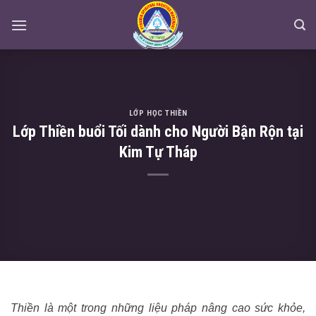
Skip
to
content
LỚP HỌC THIỀN
Lớp Thiền buổi Tối dành cho Người Bận Rộn tại
Kim Tự Tháp
Thiền là một trong những liệu pháp nâng cao sức khỏe,