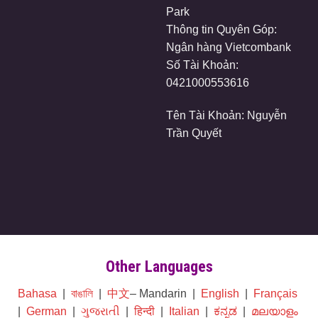
Park
Thông tin Quyên Góp:
Ngân hàng Vietcombank
Số Tài Khoản:
0421000553616
Tên Tài Khoản: Nguyễn
Trần Quyết
Other Languages
Bahasa
|
বাঙালি
|
中文
– Mandarin |
English
|
Français
|
German
|
ગુજરાતી
|
हिन्दी
|
Italian
|
ಕನ್ನಡ
|
മലയാളം