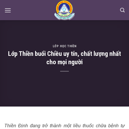
Skip
to
content
LỚP HỌC THIỀN
Lớp Thiền buổi Chiều uy tín, chất lượng nhất
cho mọi người
Thiền Định đang trở thành một liều thuốc chữa bệnh tự