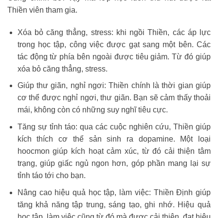
Thiền viên tham gia.
Xóa bỏ căng thẳng, stress: khi ngồi Thiền, các áp lực
trong học tập, công việc được gạt sang một bên. Các
tác động từ phía bên ngoài được tiêu giảm. Từ đó giúp
xóa bỏ căng thẳng, stress.
Giúp thư giãn, nghỉ ngơi: Thiền chính là thời gian giúp
cơ thể được nghỉ ngơi, thư giãn. Bạn sẽ cảm thấy thoải
mái, không còn có những suy nghĩ tiêu cực.
Tăng sự tỉnh táo: qua các cuộc nghiên cứu, Thiền giúp
kích thích cơ thể sản sinh ra dopamine. Một loại
hoocmon giúp kích hoạt cảm xúc, từ đó cải thiện tâm
trạng, giúp giấc ngủ ngon hơn, góp phần mang lại sự
tỉnh táo tới cho bạn.
Nâng cao hiệu quả học tập, làm việc: Thiền Định giúp
tăng khả năng tập trung, sáng tạo, ghi nhớ. Hiệu quả
học tập, làm việc cũng từ đó mà được cải thiện, đạt hiệu