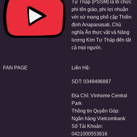
Tự Tháp (PSSM) là tổ chức
phi tôn giáo, phi lợi nhuận
với sứ mạng phổ cập Thiền
định Anapanasati, Chủ
nghĩa Ăn thực vật và Năng
lượng Kim Tự Tháp đến tất
cả mọi người.
FAN PAGE
Liên Hệ:
SDT:
0349496887
Địa Chỉ: Vinhome Central
Park
Thông tin Quyên Góp:
Ngân hàng Vietcombank
Số Tài Khoản:
0421000553616