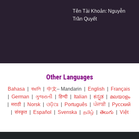
Tên Tài Khoản: Nguyễn
Trần Quyết
Other Languages
Bahasa
|
বাঙালি
|
中文
– Mandarin |
English
|
Français
|
German
|
ગુજરાતી
|
हिन्दी
|
Italian
|
ಕನ್ನಡ
|
മലയാളം
|
मराठी
|
Norsk
|
ଓଡ଼ିଆ
|
Português
|
ਪੰਜਾਬੀ
|
Русский
|
संस्कृत
|
Español
|
Svenska
|
தமிழ்
|
తెలుగు
|
Việt