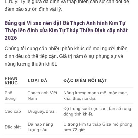
Lưu ý: Tỷ lệ giữa đá đỉnh và tháp thiền cần sự cân đối để
đảm bảo sự ổn định vật lý.
Bảng giá Vì sao nên đặt Đá Thạch Anh hình Kim Tự
Tháp lên đỉnh của Kim Tự Tháp Thiền Định cập nhật
2026
Chúng tôi cung cấp nhiều phân khúc để mọi người thiền
định đều có thể tiếp cận. Giá trị nằm ở sự phụng sự và
năng lượng thuần khiết.
PHÂN
LOẠI ĐÁ
ĐẶC ĐIỂM NỔI BẬT
KHÚC
Phổ
Thạch anh Việt
Năng lượng mạnh mẽ, mộc mạc,
thông
Nam
khai thác nội địa.
Độ trong suốt cực cao, tần số rung
Cao cấp
Uruguay/Brazil
động tinh khiết.
Đá nạp năng
Ủ trong kim tự tháp Giza mô phỏng
Đặc biệt
lượng sâu
hơn 72 giờ.