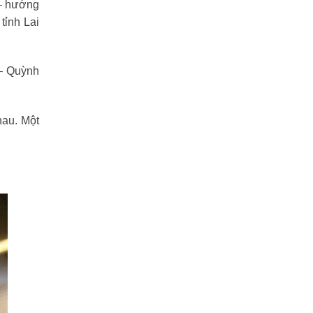
 – hướng
tỉnh Lai
– Quỳnh
hau. Một