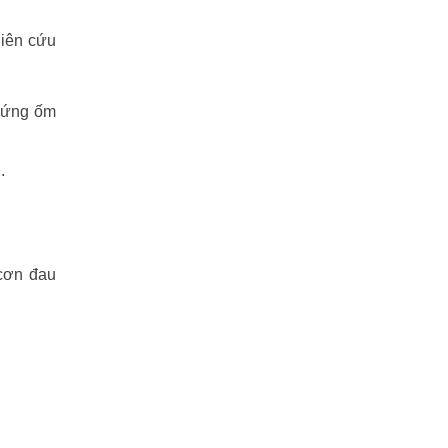
hiên cứu
chứng ốm
.
cơn đau