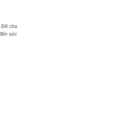
. Để cho
đến sức