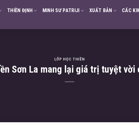
THIỀN ĐỊNH
MINH SƯ PATRIJI
XUẤT BẢN
CÁC KI
LỚP HỌC THIỀN
ền Sơn La mang lại giá trị tuyệt vờ