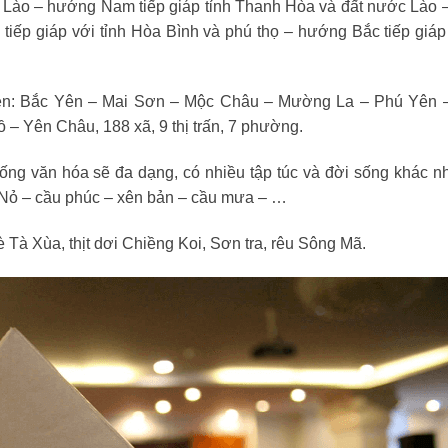
ước Lào – hướng Nam tiếp giáp tỉnh Thanh Hòa và đất nước Lào
tiếp giáp với tỉnh Hòa Bình và phú thọ – hướng Bắc tiếp giáp 
yện: Bắc Yên – Mai Sơn – Mộc Châu – Mường La – Phú Yên 
 Yên Châu, 188 xã, 9 thị trấn, 7 phường.
hống văn hóa sẽ đa dạng, có nhiều tập túc và đời sống khác n
 Nỏ – cầu phúc – xên bản – cầu mưa – …
Tà Xùa, thịt dơi Chiềng Koi, Sơn tra, rêu Sông Mã.