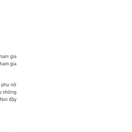
tham gia
tham gia
m phụ nữ
ểu những
 Nơi đây