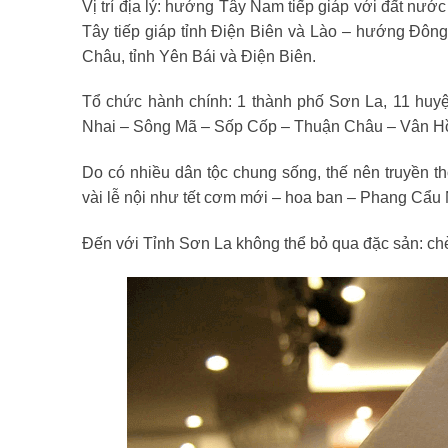
Vị trí địa lý: hướng Tây Nam tiếp giáp với đất n
Tây tiếp giáp tỉnh Điện Biên và Lào – hướng Đông 
Châu, tỉnh Yên Bái và Điện Biên.
Tổ chức hành chính: 1 thành phố Sơn La, 11 hu
Nhai – Sông Mã – Sốp Cốp – Thuận Châu – Vân Hồ –
Do có nhiều dân tộc chung sống, thế nên truyền t
vài lễ nội như tết cơm mới – hoa ban – Phang Cẩu
Đến với Tỉnh Sơn La không thể bỏ qua đặc sản: chè 