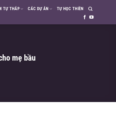
M TỰ THÁP
CÁC DỰ ÁN
TỰ HỌC THIỀN
i cho mẹ bầu