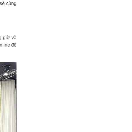
 sẽ cùng
g giờ và
nline để