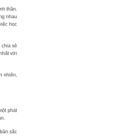
nh thần.
ùng nhau
việc học
 chia sẻ
nhất với
n nhiên,
một phát
ắn.
 bản sắc