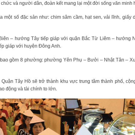
tổ chức và người dân, đoàn kết mang lại một đời sống văn minh h
 một số đặc sản như: chim sâm cầm, hạt sen, vải lĩnh, giấy 
ng Biên – hướng Tây tiếp giáp với quận Bắc Từ Liêm – hướng 
ếp giáp với huyện Đông Anh.
ã, bao gồm 8 phường: phường Yên Phụ – Bưởi – Nhật Tân – X
hì Quận Tây Hồ sẽ trở thành khu vực trung tâm thành phố, cộn
lao động và tài chính to lớn.