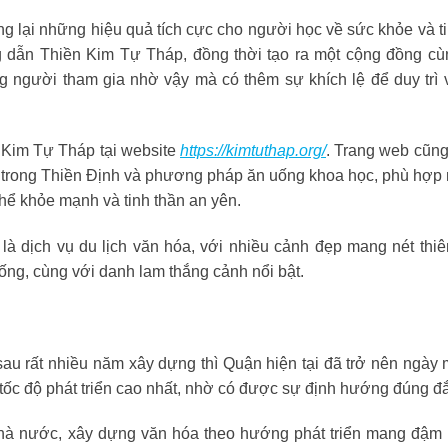
 lại những hiệu quả tích cực cho người học về sức khỏe và ti
 dẫn Thiền Kim Tự Tháp, đồng thời tạo ra một cộng đồng c
ng người tham gia nhờ vậy mà có thêm sự khích lệ để duy trì 
 Kim Tự Tháp tại website
https://kimtuthap.org/
. Trang web cũng
y trong Thiền Định và phương pháp ăn uống khoa học, phù hợp 
hể khỏe mạnh và tinh thần an yên.
 là dịch vụ du lịch văn hóa, với nhiều cảnh đẹp mang nét thiê
ống, cùng với danh lam thắng cảnh nổi bật.
u rất nhiều năm xây dựng thì Quận hiện tại đã trở nên ngày 
ó tốc độ phát triển cao nhất, nhờ có được sự định hướng đúng đ
nhà nước, xây dựng văn hóa theo hướng phát triển mang đậm