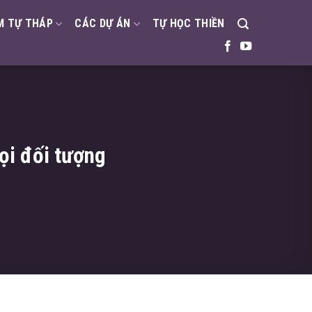
M TỰ THÁP
CÁC DỰ ÁN
TỰ HỌC THIỀN
ọi đối tượng