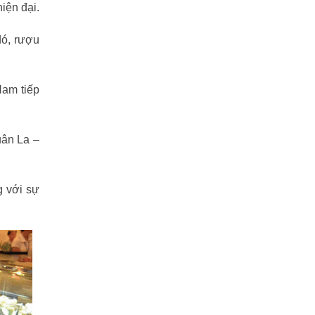
iện đại.
dó, rượu
Nam tiếp
uân La –
g với sự