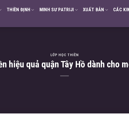
THIỀN ĐỊNH
MINH SƯ PATRIJI
XUẤT BẢN
CÁC KI
LỚP HỌC THIỀN
ền hiệu quả quận Tây Hồ dành cho m