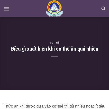
Skip
to
content
CƠ THỂ
Điều gì xuất hiện khi cơ thể ăn quá nhiều
Thức ăn khi được đưa vào cơ thể thì dù nhiều hoặc ít đều