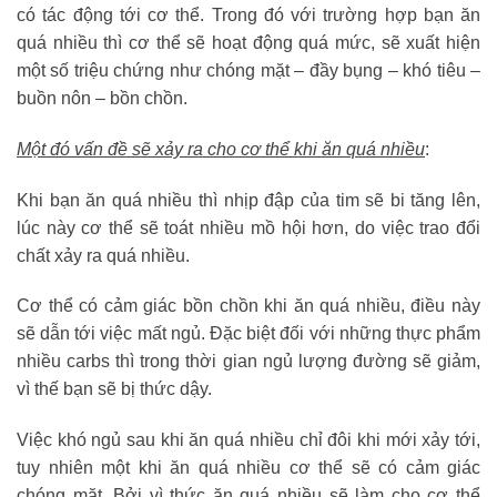
có tác động tới cơ thể. Trong đó với trường hợp bạn ăn
quá nhiều thì cơ thể sẽ hoạt động quá mức, sẽ xuất hiện
một số triệu chứng như chóng mặt – đầy bụng – khó tiêu –
buồn nôn – bồn chồn.
Một đó vấn đề sẽ xảy ra cho cơ thể khi ăn quá nhiều
:
Khi bạn ăn quá nhiều thì nhịp đập của tim sẽ bi tăng lên,
lúc này cơ thể sẽ toát nhiều mồ hội hơn, do việc trao đổi
chất xảy ra quá nhiều.
Cơ thể có cảm giác bồn chồn khi ăn quá nhiều, điều này
sẽ dẫn tới việc mất ngủ. Đặc biệt đối với những thực phẩm
nhiều carbs thì trong thời gian ngủ lượng đường sẽ giảm,
vì thế bạn sẽ bị thức dậy.
Việc khó ngủ sau khi ăn quá nhiều chỉ đôi khi mới xảy tới,
tuy nhiên một khi ăn quá nhiều cơ thể sẽ có cảm giác
chóng mặt. Bởi vì thức ăn quá nhiều sẽ làm cho cơ thể