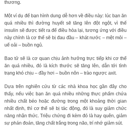
thương.
Một ví dụ để bạn hình dung dễ hơn về điều này: lúc bạn ăn
quá nhiều thì đường huyết sẽ tăng lên đột ngột, vì thế
insulin sẽ được tiết ra để điều hòa lại, tương ứng với điều
này chính là cơ thể sẽ bị đau đầu – khát nước – mệt mỏi –
uể oải – buồn ngủ.
Bao tử sẽ là cơ quan chịu ảnh hưởng trực tiếp khi cơ thể
ăn quá nhiều, đó là kích thước sẽ tăng lên, dẫn tới tình
trạng khó chịu – đầy hơi – buồn nôn – trào ngược axit.
Dựa trên nghiên cứu từ các nhà khoa học gần đây cho
thấy, nếu việc bạn ăn quá nhiều những thực phẩm chứa
nhiều chất béo hoặc đường trong một khoảng thời gian
nhất định, thì cơ thể sẽ bị tác động, đó là suy giảm chức
năng nhận thức. Triệu chứng đi kèm đó là hay quên, giảm
sự phán đoán, tăng chất trắng trong não, trí nhớ giảm sút.