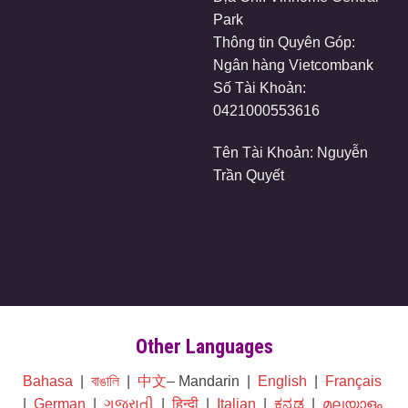
Park
Thông tin Quyên Góp:
Ngân hàng Vietcombank
Số Tài Khoản:
0421000553616
Tên Tài Khoản: Nguyễn
Trần Quyết
Other Languages
Bahasa
|
বাঙালি
|
中文
– Mandarin |
English
|
Français
|
German
|
ગુજરાતી
|
हिन्दी
|
Italian
|
ಕನ್ನಡ
|
മലയാളം