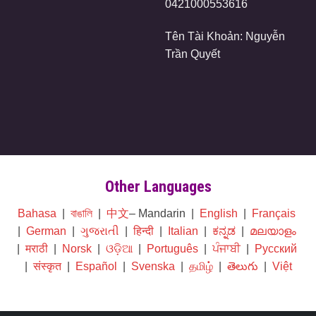
0421000553616
Tên Tài Khoản: Nguyễn
Trần Quyết
Other Languages
Bahasa
|
বাঙালি
|
中文
– Mandarin |
English
|
Français
|
German
|
ગુજરાતી
|
हिन्दी
|
Italian
|
ಕನ್ನಡ
|
മലയാളം
|
मराठी
|
Norsk
|
ଓଡ଼ିଆ
|
Português
|
ਪੰਜਾਬੀ
|
Русский
|
संस्कृत
|
Español
|
Svenska
|
தமிழ்
|
తెలుగు
|
Việt