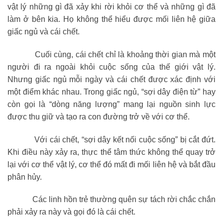
vật lý những gì đã xảy khi rời khỏi cơ thể và những gì đã
làm ở bên kia. Họ không thể hiểu được mối liên hệ giữa
giấc ngủ và cái chết.
Cuối cùng, cái chết chỉ là khoảng thời gian mà một
người đi ra ngoài khỏi cuộc sống của thế giới vật lý.
Nhưng giấc ngủ mỗi ngày và cái chết được xác định với
một điểm khác nhau. Trong giấc ngủ, “sợi dây điện từ” hay
còn gọi là “dòng năng lượng” mang lại nguồn sinh lực
được thu giữ và tạo ra con đường trở về với cơ thể.
Với cái chết, “sợi dây kết nối cuộc sống” bị cắt đứt.
Khi điều này xảy ra, thực thể tâm thức không thể quay trở
lại với cơ thể vật lý, cơ thể đó mất đi mối liên hệ và bắt đầu
phân hủy.
Các linh hồn trẻ thường quên sự tách rời chắc chắn
phải xảy ra này và gọi đó là cái chết.