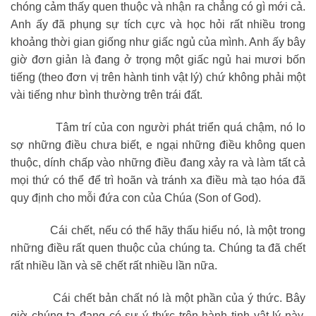
chóng cảm thấy quen thuộc và nhận ra chẳng có gì mới cả.
Anh ấy đã phụng sự tích cực và học hỏi rất nhiều trong
khoảng thời gian giống như giấc ngủ của mình. Anh ấy bây
giờ đơn giản là đang ở trọng một giấc ngủ hai mươi bốn
tiếng (theo đơn vị trên hành tinh vật lý) chứ không phải một
vài tiếng như bình thường trên trái đất.
Tâm trí của con người phát triển quá chậm, nó lo
sợ những điều chưa biết, e ngại những điều không quen
thuộc, dính chấp vào những điều đang xảy ra và làm tất cả
mọi thứ có thể để trì hoãn và tránh xa điều mà tạo hóa đã
quy định cho mỗi đứa con của Chúa (Son of God).
Cái chết, nếu có thể hãy thấu hiểu nó, là một trong
những điều rất quen thuộc của chúng ta. Chúng ta đã chết
rất nhiều lần và sẽ chết rất nhiều lần nữa.
Cái chết bản chất nó là một phần của ý thức. Bây
giờ chúng ta đang có sự ý thức trên hành tinh vật lý này,