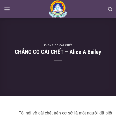
Skip
to
content
KHÔNG CÓ CÁI CHẾT
CHẲNG CÓ CÁI CHẾT – Alice A Bailey
Tôi nói về cái chết trên cơ sở là một người đã biết