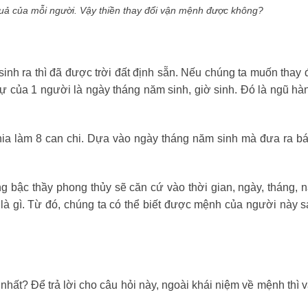
quả của mỗi người. Vậy thiền thay đổi vận mệnh được không?
nh ra thì đã được trời đất định sẵn. Nếu chúng ta muốn thay 
ự của 1 người là ngày tháng năm sinh, giờ sinh. Đó là ngũ hàn
hia làm 8 can chi. Dựa vào ngày tháng năm sinh mà đưa ra bá
g bậc thầy phong thủy sẽ căn cứ vào thời gian, ngày, tháng, 
 là gì. Từ đó, chúng ta có thể biết được mệnh của người này 
hất? Để trả lời cho câu hỏi này, ngoài khái niệm về mệnh thì 