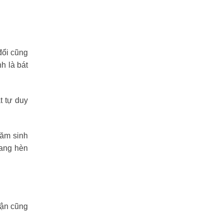
đổi cũng
h là bát
t tự duy
năm sinh
sang hèn
vận cũng