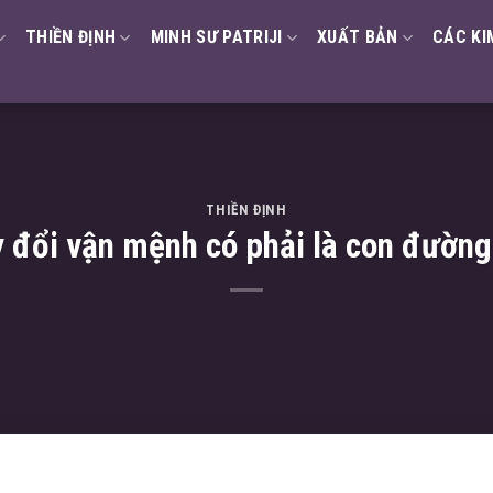
THIỀN ĐỊNH
MINH SƯ PATRIJI
XUẤT BẢN
CÁC KI
THIỀN ĐỊNH
y đổi vận mệnh có phải là con đường