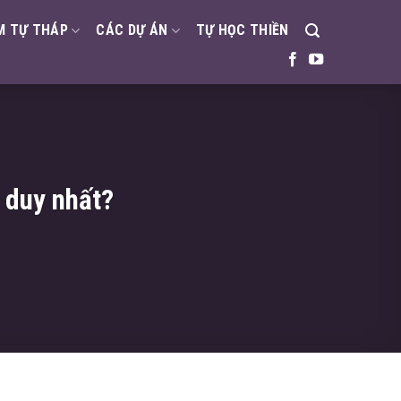
M TỰ THÁP
CÁC DỰ ÁN
TỰ HỌC THIỀN
 duy nhất?