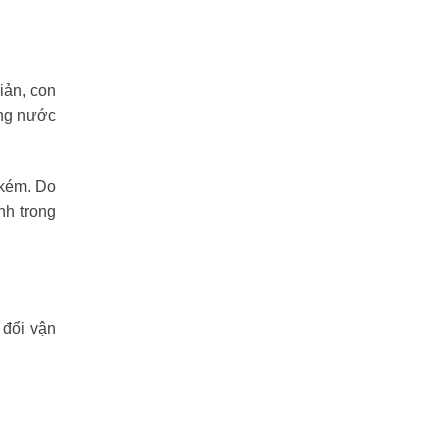
iản, con
ợng nước
 kém. Do
nh trong
 đổi vận