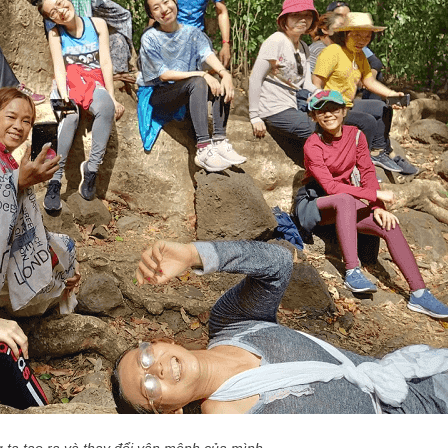
 ta tạo ra và thay đổi vận mệnh của mình