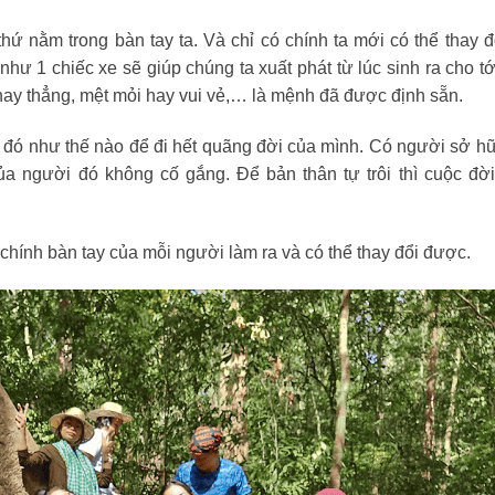
thứ nằm trong bàn tay ta. Và chỉ có chính ta mới có thể thay 
 1 chiếc xe sẽ giúp chúng ta xuất phát từ lúc sinh ra cho tới
 hay thẳng, mệt mỏi hay vui vẻ,… là mệnh đã được định sẵn.
xe đó như thế nào để đi hết quãng đời của mình. Có người sở 
ủa người đó không cố gắng. Để bản thân tự trôi thì cuộc đờ
chính bàn tay của mỗi người làm ra và có thể thay đổi được.