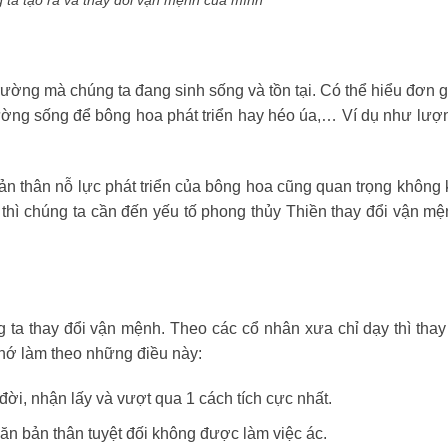
rường mà chúng ta đang sinh sống và tồn tại. Có thể hiểu đơn g
trường sống để bông hoa phát triển hay héo úa,… Ví dụ như lư
ản thân nỗ lực phát triển của bông hoa cũng quan trọng không
thì chúng ta cần đến yếu tố phong thủy Thiền thay đổi vận mệ
 ta thay đổi vận mệnh. Theo các cổ nhân xưa chỉ dạy thì thay
hớ làm theo những điều này:
ời, nhận lấy và vượt qua 1 cách tích cực nhất.
găn bản thân tuyệt đối không được làm việc ác.