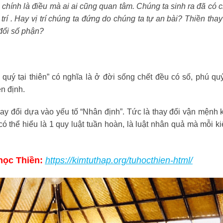
chính là điều mà ai ai cũng quan tâm. Chúng ta sinh ra đã có 
trí . Hay vị trí chúng ta đứng do chúng ta tự an bài? Thiền thay
đổi số phận?
uý tại thiên” có nghĩa là ở đời sống chết đều có số, phú quý
n định.
y đổi dựa vào yếu tố “Nhân định”. Tức là thay đổi vận mệnh 
có thể hiểu là 1 quy luật tuần hoàn, là luật nhân quả mà mỗi k
ọc Thiền:
https://kimtuthap.org/tuhocthien-html/