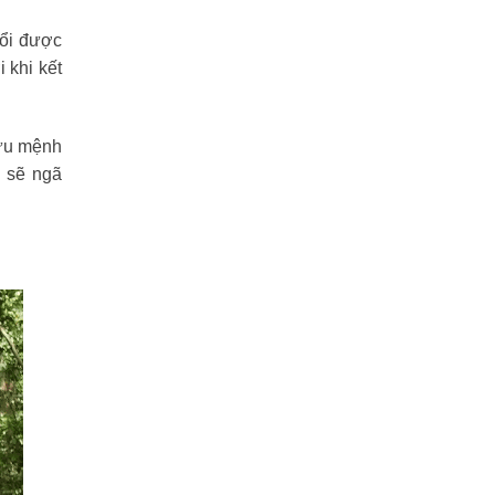
đổi được
 khi kết
hữu mệnh
i sẽ ngã