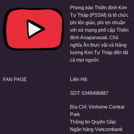
Phong trào Thiền định Kim
Tự Tháp (PSSM) là tổ chức
phi tôn giáo, phi lợi nhuận
với sứ mạng phổ cập Thiền
định Anapanasati, Chủ
nghĩa Ăn thực vật và Năng
lượng Kim Tự Tháp đến tất
cả mọi người.
FAN PAGE
Liên Hệ:
SDT:
0349496887
Địa Chỉ: Vinhome Central
Park
Thông tin Quyên Góp:
Ngân hàng Vietcombank