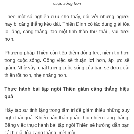
cuộc sống hơn
Theo một số nghiên cứu cho thấy, đối với những người
hay bị căng thẳng kéo dài. Thiền Định có tác dụng giải tỏa
lo lắng, căng thẳng, tạo một tinh thần thư thái , vui tươi
hơn.
Phương pháp Thiền còn tiếp thêm động lực, niềm tin hơn
trong cuộc sống. Công việc sẽ thuận lợi hơn, áp lực sẽ
giảm. Nhờ vậy, chất lượng cuộc sống của bạn sẽ được cải
thiện tốt hơn, nhẹ nhàng hơn.
Thực hành bài tập ngồi Thiền giảm căng thẳng hiệu
quả
Hãy tạo sự tĩnh lặng trong tâm trí để giảm thiểu những suy
nghĩ thái quá. Khiến bản thân phải chịu nhiều căng thẳng.
Bằng việc thực hành bài tập ngồi Thiền sẽ hướng dẫn bạn
cách giải tỏa căng thẳng, mệt mỏi.