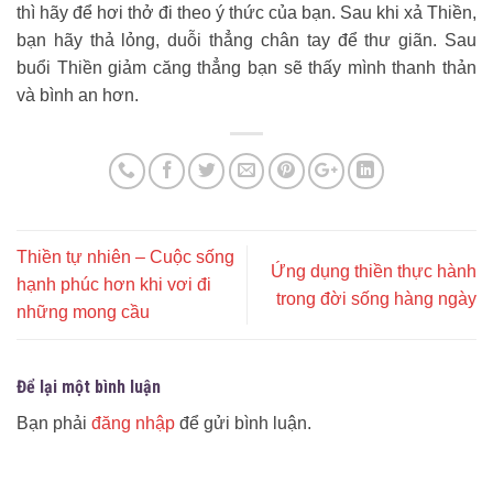
thì hãy để hơi thở đi theo ý thức của bạn. Sau khi xả Thiền,
bạn hãy thả lỏng, duỗi thẳng chân tay để thư giãn. Sau
buổi Thiền giảm căng thẳng bạn sẽ thấy mình thanh thản
và bình an hơn.
Thiền tự nhiên – Cuộc sống
Ứng dụng thiền thực hành
hạnh phúc hơn khi vơi đi
trong đời sống hàng ngày
những mong cầu
Để lại một bình luận
Bạn phải
đăng nhập
để gửi bình luận.