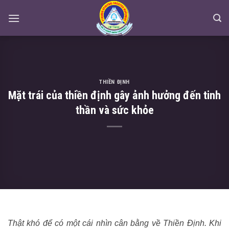
Skip
to
content
THIỀN ĐỊNH
Mặt trái của thiền định gây ảnh hưởng đến tinh
thần và sức khỏe
Thật khó để có một cái nhìn cân bằng về Thiền Định. Khi