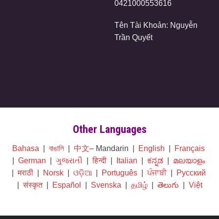
0421000553616
Tên Tài Khoản: Nguyễn
Trần Quyết
Other Languages
Bahasa
|
বাঙালি
|
中文
– Mandarin |
English
|
Français
|
German
|
ગુજરાતી
|
हिन्दी
|
Italian
|
ಕನ್ನಡ
|
മലയാളം
|
मराठी
|
Norsk
|
ଓଡ଼ିଆ
|
Português
|
ਪੰਜਾਬੀ
|
Русский
|
संस्कृत
|
Español
|
Svenska
|
தமிழ்
|
తెలుగు
|
Việt