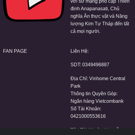
với sứ mạng phổ cập Thiền
định Anapanasati, Chủ
nghĩa Ăn thực vật và Năng
lượng Kim Tự Tháp đến tất
cả mọi người.
FAN PAGE
Liên Hệ:
SDT:
0349496887
Địa Chỉ: Vinhome Central
Park
Thông tin Quyên Góp:
Ngân hàng Vietcombank
Số Tài Khoản:
0421000553616
Tên Tài Khoản: Nguyễn