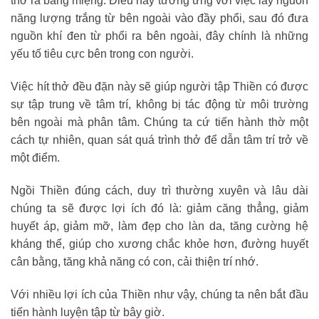
thở ra bằng miệng. Điều này tương ưng với việc lấy nguồn
năng lượng trắng từ bên ngoài vào đầy phổi, sau đó đưa
nguồn khí đen từ phổi ra bên ngoài, đây chính là những
yếu tố tiêu cực bên trong con người.
Việc hít thở đều đặn này sẽ giúp người tập Thiền có được
sự tập trung về tâm trí, không bị tác động từ môi trường
bên ngoài mà phân tâm. Chúng ta cứ tiến hành thờ một
cách tự nhiên, quan sát quá trình thở để dẫn tâm trí trở về
một điểm.
Ngồi Thiền đúng cách, duy trì thường xuyên và lâu dài
chúng ta sẽ được lợi ích đó là: giảm căng thẳng, giảm
huyết áp, giảm mỡ, làm đẹp cho làn da, tăng cường hệ
kháng thể, giúp cho xương chắc khỏe hơn, đường huyết
cân bằng, tăng khả năng có con, cải thiện trí nhớ.
Với nhiều lợi ích của Thiền như vậy, chúng ta nên bắt đầu
tiến hành luyện tập từ bây giờ.