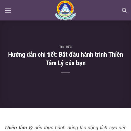
Skip
to
content
TIN TỨC
Hướng dẫn chi tiết: Bắt đầu hành trình Thiền
Tâm Lý của bạn
Thiền tâm lý
nếu thực hành đúng tác động tích cực đến