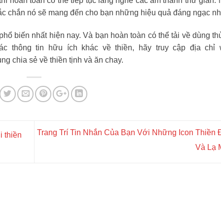
ì hoàn toàn có thể tiếp tục lắng nghe các âm thanh thư giãn. 
chắc chắn nó sẽ mang đến cho bạn những hiệu quả đáng ngạc nh
phổ biến nhất hiện nay. Và bạn hoàn toàn có thể tải về dùng th
c thông tin hữu ích khác về thiền, hãy truy cập địa chỉ 
ng chia sẻ về thiền tịnh và ăn chay.
Trang Trí Tin Nhắn Của Bạn Với Những Icon Thiền
i thiền
Và Lạ 