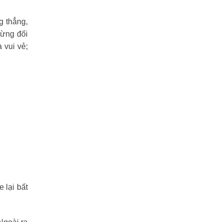
g thẳng,
từng đối
 vui vẻ;
 lại bất