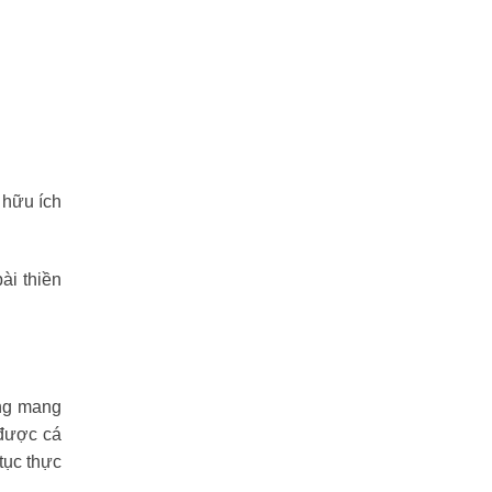
 hữu ích
ài thiền
ụng mang
 được cá
tục thực