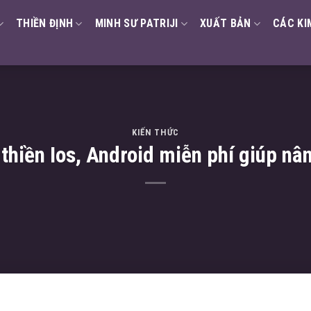
THIỀN ĐỊNH
MINH SƯ PATRIJI
XUẤT BẢN
CÁC KI
KIẾN THỨC
thiền Ios, Android miễn phí giúp nâ