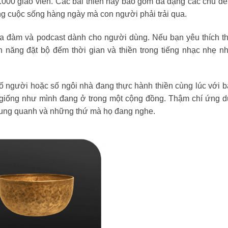
.000 giáo viên. Các bài thiền này bao gồm đa dạng các chủ đề
rong cuộc sống hàng ngày mà con người phải trải qua.
tọa đàm và podcast dành cho người dùng. Nếu bạn yêu thích t
h năng đặt bộ đếm thời gian và thiền trong tiếng nhạc nhẹ n
số người hoặc số ngôi nhà đang thực hành thiền cùng lúc với 
 giống như mình đang ở trong một cộng đồng. Thậm chí ứng 
xung quanh và những thứ mà họ đang nghe.