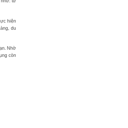
 như: từ
hực hiện
hàng, du
bạn. Nhờ
dụng còn