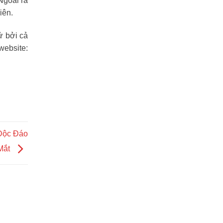
Ngoài ra
iên.
ử bởi cả
website:
 Độc Đáo
Mắt