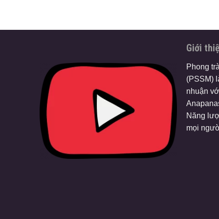
Giới thi
Phong tr
(PSSM) là
nhuận vớ
Anapanas
Năng lượ
mọi ngườ