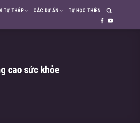
M TỰ THÁP
CÁC DỰ ÁN
TỰ HỌC THIỀN
ng cao sức khỏe