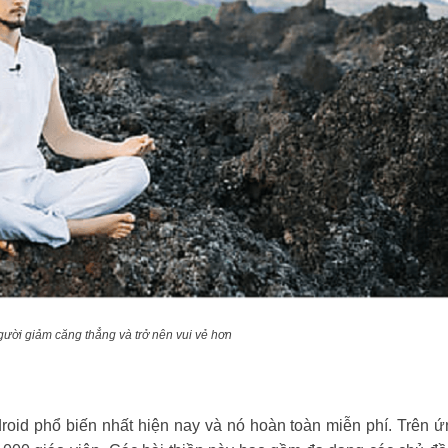
gười giảm căng thẳng và trở nên vui vẻ hơn
ndroid phổ biến nhất hiện nay và nó hoàn toàn miễn phí. Trên 