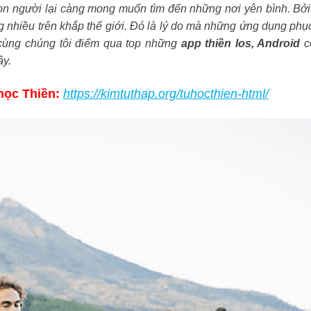
con người lại càng mong muốn tìm đến những nơi yên bình. Bở
g nhiều trên khắp thế giới. Đó là lý do mà những ứng dụng phụ
y cùng chúng tôi điểm qua top những
app thiền Ios, Android
c
ây.
ọc Thiền:
https://kimtuthap.org/tuhocthien-html/