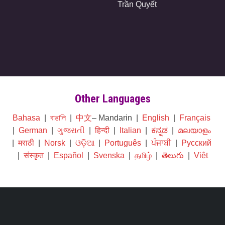
Trần Quyết
Other Languages
Bahasa
|
বাঙালি
|
中文
– Mandarin |
English
|
Français
|
German
|
ગુજરાતી
|
हिन्दी
|
Italian
|
ಕನ್ನಡ
|
മലയാളം
|
मराठी
|
Norsk
|
ଓଡ଼ିଆ
|
Português
|
ਪੰਜਾਬੀ
|
Русский
|
संस्कृत
|
Español
|
Svenska
|
தமிழ்
|
తెలుగు
|
Việt