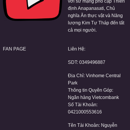
với sứ mạng phổ cập Thiền
định Anapanasati, Chủ
nghĩa Ăn thực vật và Năng
lượng Kim Tự Tháp đến tất
cả mọi người.
FAN PAGE
Liên Hệ:
SDT:
0349496887
Địa Chỉ: Vinhome Central
Park
Thông tin Quyên Góp:
Ngân hàng Vietcombank
Số Tài Khoản:
0421000553616
Tên Tài Khoản: Nguyễn