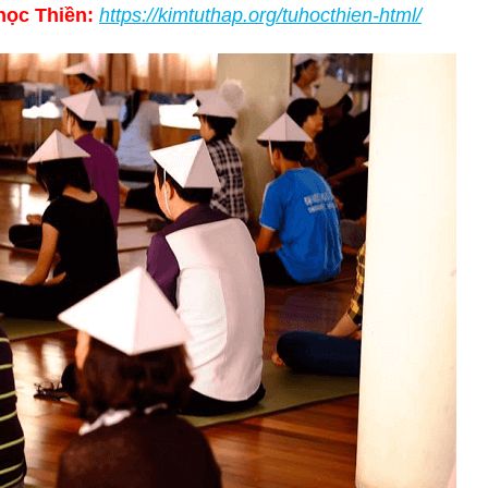
ọc Thiền:
https://kimtuthap.org/tuhocthien-html/