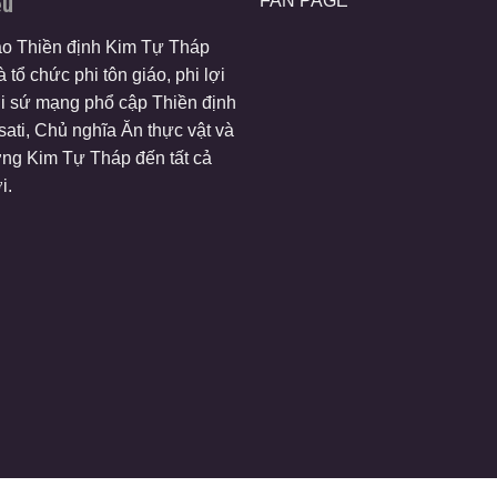
ệu
FAN PAGE
ào Thiền định Kim Tự Tháp
 tổ chức phi tôn giáo, phi lợi
i sứ mạng phổ cập Thiền định
ati, Chủ nghĩa Ăn thực vật và
ng Kim Tự Tháp đến tất cả
i.