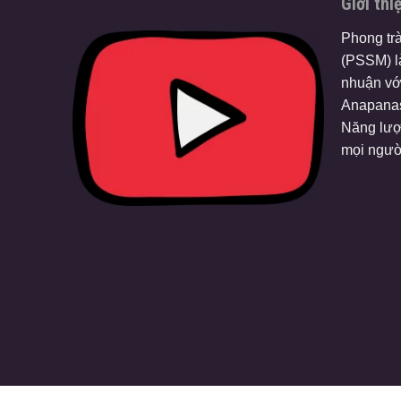
Giới thi
Phong tr
(PSSM) là
nhuận vớ
Anapanas
Năng lượ
mọi ngườ