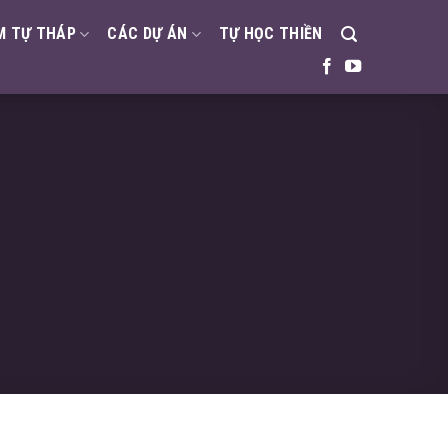
M TỰ THÁP
CÁC DỰ ÁN
TỰ HỌC THIỀN