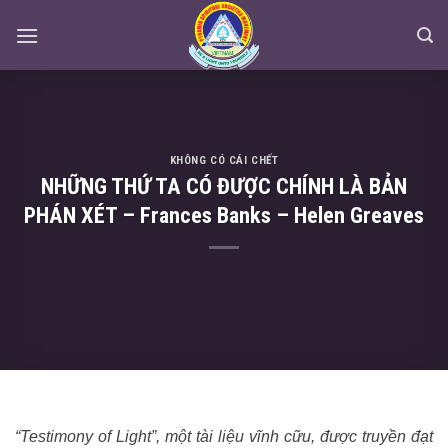
Skip
to
content
KHÔNG CÓ CÁI CHẾT
NHỮNG THỨ TA CÓ ĐƯỢC CHÍNH LÀ BẢN
PHÁN XÉT – Frances Banks – Helen Greaves
“Testimony of Light
”,
một tài liệu
vĩnh cữu
,
được truyền đạt