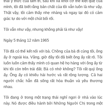
thái ý thức của tâm trí, sau khi lìa khỏi cơ thể kiệt quệ của
mình, tôi đã biết rằng bản chất của tôi vẫn luôn là như vậy.
Thật vậy, tôi cảm thấy nhẹ nhàng và ngay tại đó có cảm
giác tự do với một chút bối rối.
Tôi vẫn như vậy, nhưng không phải là như vậy!
Ngày 5 tháng 12 năm 1965
Tôi đã có thể kết nối với bà. Chồng của bà đi cùng tôi, ông
ấy ở ngoài kia. Vâng, giờ đây tôi đã biết ông ấy rất rõ. Tôi
luôn luôn cảm thấy mình có quan hệ họ hàng với ông ấy từ
khi tôi còn trên trái đất. Bà có nhớ không? Tôi rất quý ông
ấy. Ông ấy có khiếu hài hước và rất rộng lượng. Cả hai
người chắc hẳn đã sống rất hòa thuận và yêu thương
nhau.
Tôi đang ở trong một trạng thái nghỉ ngơi ở nhà vào lúc
này. Nó được điều hành bởi Những Người Chị trong một