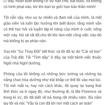
Ở đây, hoàn toàn không có sự hạn chế, bắt buộc, và không
có hình phạt nào, trừ khi bạn tự giới hạn bản thân mình!
Tôi vẫn vậy, như sự tự nhiên và đam mê của mình, là một
giáo viên và luôn tận hưởng khi biết được rằng mình vẫn
có thể học hỏi và luyện tập kĩ năng của mình ở cuộc sống
mới này. Nó sẽ rất tốt cho tôi khi làm một công việc nào đó
mà không bị an phàn nàn.
Sau khi “Sự Thay Đổi” kết thúc và tôi đã tự do “Cái vỏ bọc”
của Trái đất. Tôi “Tỉnh dậy” ở đây, tại một bệnh việc thuộc
Ngôi nhà Nghỉ dưỡng.
Phòng của tôi không có những bức tường và những tia
nắng chan hòa dường như trải khắp cơ thể tôi vào mọi lúc.
Tôi mở mắt ra, hay nói cách khác, tôi quay lại trạng thái
tỉnh thức và ở ngay đó, như thường lệ, là Mẹ Florence và
trong kí ức, tôi đã biết về bà trong rất nhiều năm. Bà nắm
tay tôi và nói: “Vậy là con đã tới nơi một cách an toàn”