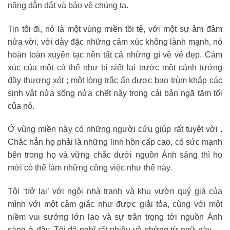
năng dẫn dắt và bảo vệ chúng ta.
Tin tôi đi, nó là một vùng miền tồi tệ, với một sự ảm đảm
nửa vời, với dày đặc những cảm xúc không lành mạnh, nó
hoàn toàn xuyên tạc nên tất cả những gì về vẻ đẹp. Cảm
xúc của một cá thể như bị siết lại trước một cảnh tưởng
đầy thương xót ; một lòng trắc ẩn được bao trùm khắp các
sinh vật nửa sống nửa chết này trong cái bản ngã tăm tối
của nó.
Ở vùng miền này có những người cứu giúp rất tuyệt vời .
Chắc hẳn họ phải là những linh hồn cấp cao, có sức mạnh
bên trong họ và vững chắc dưới nguồn Ánh sáng thì họ
mới có thể làm những công việc như thế này.
Tôi ‘trở lại’ với ngôi nhà tranh và khu vườn quý giá của
mình với một cảm giác như được giải tỏa, cùng với một
niềm vui sướng lớn lao và sự trân trọng tới nguồn Ánh
sáng ở đây. Tôi đã nghĩ rất nhiều về những từ ngữ này …