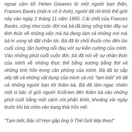
ngoại cảm tới Helen Greaves
từ
một người bạn thân,
Frances Banks (một ni cô
ở
Anh),
người
đã
rời khỏi thế giới
này
vào ngày 2 tháng 11 năm 1965. Cái chết của Frances
Banks, cũng như cuộc đời mà bà đã từng sốn
g tràn đầy sự
tỉnh thức về những việc mà bà đang làm và những nơi mà
bà hi vọng sẽ đặt chân tới. Bà đã từ chối thuốc cho đến lúc
cuối cùng,
tận hưởng
nỗi đ
a
u với sự kiên cường của mình.
Vào những phút cuối cuộc đời
,
bà đã nói về sự nhận thức
của mình về những thực thể bằng xương bằng thịt và
những linh hồn trong căn phòng của mình. Bà đã tự sắp
xếp tất cả những vật dụng của mình và nói “tạm biệt” tới tất
cả những người bạn tới thăm bà. Bà đã làm ngạc nhiên
một vị bác sĩ giỏi người Xcốt-len đến thăm bà vào những
phút cuối bằng một cách nói phấn khởi, khoảng vài ngày
trước khi bà chìm vào trạng thái hôn mê:
“Tạm biệt, Bác sĩ! Hẹn gặp ông ở Thế Giới tiếp theo!”