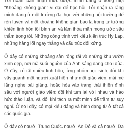
Tôi hoàn toàn nhận thức được mình đang ở trong một
“Khoảng không gian” vĩ đại để học hỏi. Tôi nhận ra rằng
mình đang ở một trường đại học với những hội trường để
rèn luyện và một khoảng không gian bao la trong tư tưởng
khiến linh hồn tôi bình an và làm thỏa mãn mong ước sâu
thẳm trong tôi. Những công trình với kiểu kiến trúc Hy Lạp,
những hàng lối ngay thẳng và cấu trúc đối xứng.
Ở đây có những khoảng sân rộng rãi và những khu vườn
xinh đẹp, nơi mà suối nguồn của Ánh sáng đang chơi đùa.
Ở đây, có rất nhiều linh hồn, từng nhóm học sinh, đôi khi
vây quanh một người xuất hiện như một giáo viên, mải mê
lắng nghe bài giảng, hoặc hòa vào trạng thái thiền định
sâu với người giáo viên; đôi khi tụm lại với nhau và háo
hức thảo luận, và đôi khi tách ra một mình để trầm tư suy
nghĩ. Ở nơi đây, có mọi kiểu dáng và hình dạng từ ở tất cả
các quốc gia.
Ở đây có người Trung Quốc, người Ấn Độ và cả người Da