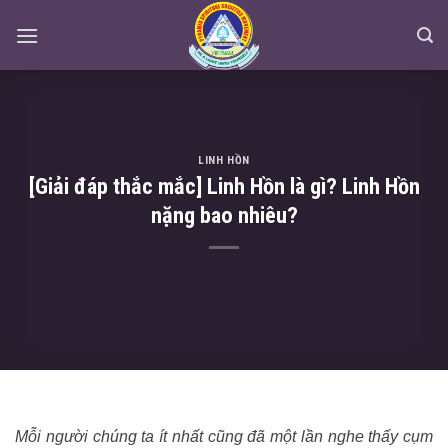
Skip
to
content
LINH HỒN
[Giải đáp thắc mắc] Linh Hồn là gì? Linh Hồn
nặng bao nhiêu?
Mỗi người chúng ta ít nhất cũng đã một lần nghe thấy cụm