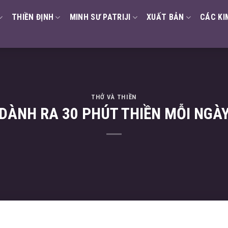
THIỀN ĐỊNH
MINH SƯ PATRIJI
XUẤT BẢN
CÁC KI
THỞ VÀ THIỀN
DÀNH RA 30 PHÚT THIỀN MỖI NGÀ