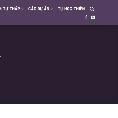
M TỰ THÁP
CÁC DỰ ÁN
TỰ HỌC THIỀN
Y