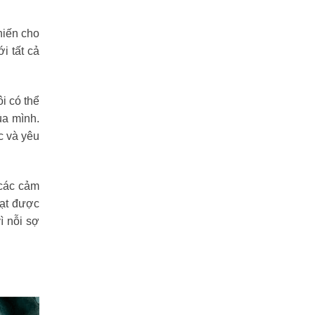
hiến cho
i tất cả
i có thể
ủa mình.
c và yêu
 các cảm
đạt được
ì nỗi sợ