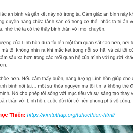
ác an bình và gắn kết nảy nở trong ta. Cảm giác an bình này k
g quyền năng chữa lành sẵn có trong cơ thể, nhắc ta tri ân vớ
, nhờ thế ta có thể thấy bình thản với mọi chuyện.
lượng của Linh hồn đưa tôi lên một tầm quan sát cao hơn, nơi tô
à tôi không nhìn ra khi mắc kẹt trong nỗi sợ hãi và cái tôi c
 cảm sâu xa hơn trong các mối quan hệ của mình với người khá
hơn.
y khỏe hơn. Nếu cảm thấy buồn, năng lượng Linh hồn giúp cho
anh bình nội tại… một sự thỏa nguyện mà tôi tin là không thể 
ình. Nó cho phép tôi sống với mục tiêu và sự sáng tạo thay v
bản thân với Linh hồn, cuộc đời tôi trở nên phong phú vô cùng.
ọc Thiền:
https://kimtuthap.org/tuhocthien-html/