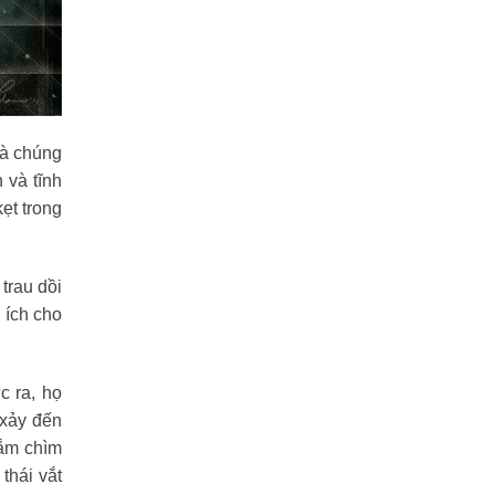
mà chúng
 và tĩnh
ẹt trong
 trau dồi
 ích cho
c ra, họ
 xảy đến
đắm chìm
thái vắt