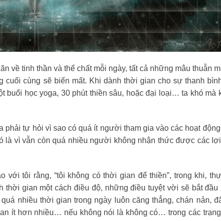
giãn về tinh thần và thể chất mỗi ngày, tất cả những mâu thuẫn 
 cuối cùng sẽ biến mất. Khi dành thời gian cho sự thanh bình
 buổi học yoga, 30 phút thiền sâu, hoặc đại loại… ta khó mà k
ta phải tự hỏi vì sao có quá ít người tham gia vào các hoạt động
ó là vì vẫn còn quá nhiều người không nhận thức được các lợi
ới tôi rằng, “tôi không có thời gian để thiền”, trong khi, thự
h thời gian một cách điều độ, những điều tuyệt vời sẽ bắt đầu
 quá nhiều thời gian trong ngày luôn căng thẳng, chán nản, 
ian ít hơn nhiều… nếu không nói là không có… trong các trạng 