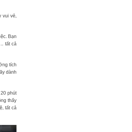
 vui vẻ,
iệc. Bạn
… tất cả
ớng tích
hãy dành
 20 phút
ông thấy
, tất cả