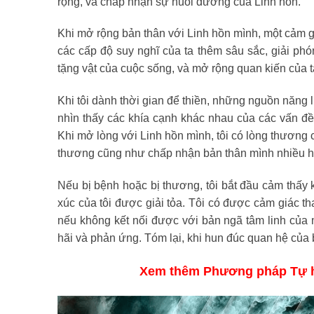
rộng, và chấp nhận sự nuôi dưỡng của Linh hồn.
Khi mở rộng bản thân với Linh hồn mình, một cảm gi
các cấp độ suy nghĩ của ta thêm sâu sắc, giải phón
tặng vật của cuộc sống, và mở rộng quan kiến của ta
Khi tôi dành thời gian để thiền, những nguồn năng 
nhìn thấy các khía cạnh khác nhau của các vấn đề m
Khi mở lòng với Linh hồn mình, tôi có lòng thương
thương cũng như chấp nhận bản thân mình nhiều 
Nếu bị bệnh hoặc bị thương, tôi bắt đầu cảm thấ
xúc của tôi được giải tỏa. Tôi có được cảm giác th
nếu không kết nối được với bản ngã tâm linh của m
hãi và phản ứng. Tóm lại, khi hun đúc quan hệ của 
Xem thêm Phương pháp Tự h