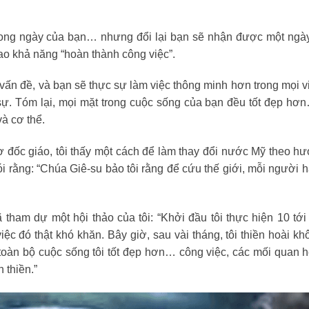
trong ngày của bạn… nhưng đổi lại bạn sẽ nhận được một ngày
ao khả năng “hoàn thành công việc”.
t vấn đề, và bạn sẽ thực sự làm việc thông minh hơn trong mọi v
ự. Tóm lại, mọi mặt trong cuộc sống của bạn đều tốt đẹp hơn
và cơ thể.
đốc giáo, tôi thấy một cách để làm thay đổi nước Mỹ theo hư
i rằng: “Chúa Giê-su bảo tôi rằng để cứu thế giới, mỗi người 
ham dự một hội thảo của tôi: “Khởi đầu tôi thực hiện 10 tới
việc đó thật khó khăn. Bây giờ, sau vài tháng, tôi thiền hoài kh
toàn bộ cuộc sống tôi tốt đẹp hơn… công việc, các mối quan hệ
 thiền.”