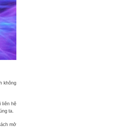
nh không
 liên hệ
úng ta.
 cách mở