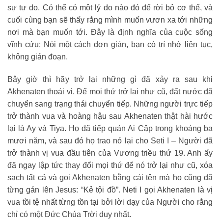
sự tự do. Có thể có một lý do nào đó để rời bỏ cơ thể, và
cuối cùng bạn sẽ thấy rằng mình muốn vươn xa tới những
nơi mà bạn muốn tới. Đây là định nghĩa của cuộc sống
vĩnh cửu: Nói một cách đơn giản, bạn có trí nhớ liên tục,
không gián đoạn.
Bây giờ thì hãy trở lại những gì đã xảy ra sau khi
Akhenaten thoái vị. Để mọi thứ trở lại như cũ, đất nước đã
chuyển sang trạng thái chuyển tiếp. Những người trực tiếp
trở thành vua và hoàng hậu sau Akhenaten thật hài hước
lại là Ay và Tiya. Họ đã tiếp quản Ai Cập trong khoảng ba
mươi năm, và sau đó họ trao nó lại cho Seti I – Người đã
trở thành vị vua đầu tiên của Vương triều thứ 19. Anh ấy
đã ngay lập tức thay đổi mọi thứ để nó trở lại như cũ, xóa
sạch tất cả và gọi Akhenaten bằng cái tên mà họ cũng đã
từng gán lên Jesus: “Kẻ tội đồ”. Neti I gọi Akhenaten là vị
vua tồi tệ nhất từng tồn tại bởi lời dạy của Người cho rằng
chỉ có một Đức Chúa Trời duy nhất.