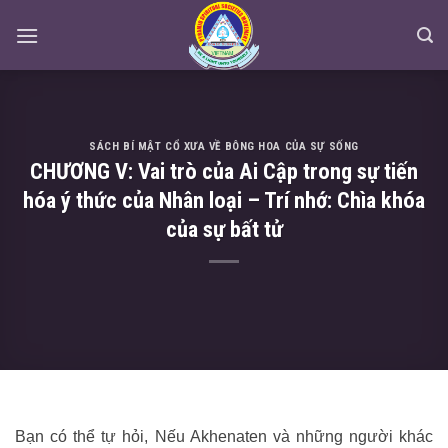
Skip
to
content
SÁCH BÍ MẬT CỔ XƯA VỀ BÔNG HOA CỦA SỰ SỐNG
CHƯƠNG V: Vai trò của Ai Cập trong sự tiến
hóa ý thức của Nhân loại – Trí nhớ: Chìa khóa
của sự bất tử
Bạn có thể tự hỏi, Nếu Akhenaten và những người khác