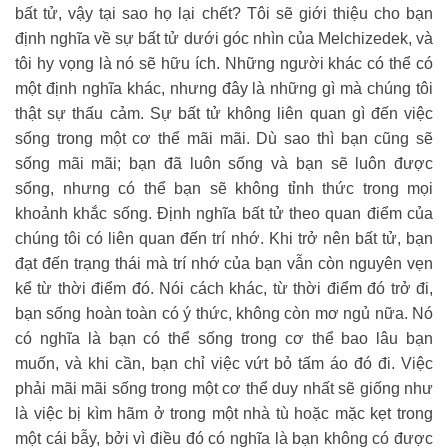
bất tử, vậy tại sao họ lại chết? Tôi sẽ giới thiệu cho bạn
định nghĩa về sự bất tử dưới góc nhìn của Melchizedek, và
tôi hy vọng là nó sẽ hữu ích. Những người khác có thể có
một định nghĩa khác, nhưng đây là những gì mà chúng tôi
thật sự thấu cảm. Sự bất tử không liên quan gì đến việc
sống trong một cơ thể mãi mãi. Dù sao thì bạn cũng sẽ
sống mãi mãi; bạn đã luôn sống và bạn sẽ luôn được
sống, nhưng có thể bạn sẽ không tỉnh thức trong mọi
khoảnh khắc sống. Định nghĩa bất tử theo quan điểm của
chúng tôi có liên quan đến trí nhớ. Khi trở nên bất tử, bạn
đạt đến trạng thái mà trí nhớ của bạn vẫn còn nguyên vẹn
kể từ thời điểm đó. Nói cách khác, từ thời điểm đó trở đi,
bạn sống hoàn toàn có ý thức, không còn mơ ngủ nữa. Nó
có nghĩa là bạn có thể sống trong cơ thể bao lâu bạn
muốn, và khi cần, bạn chỉ việc vứt bỏ tấm áo đó đi. Việc
phải mãi mãi sống trong một cơ thể duy nhất sẽ giống như
là việc bị kìm hãm ở trong một nhà tù hoặc mặc kẹt trong
một cái bẫy, bởi vì điều đó có nghĩa là bạn không có được