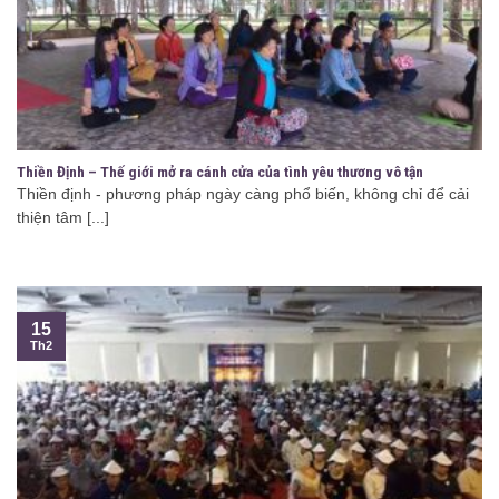
Thiền Định – Thế giới mở ra cánh cửa của tình yêu thương vô tận
Thiền định - phương pháp ngày càng phổ biến, không chỉ để cải
thiện tâm [...]
15
Th2