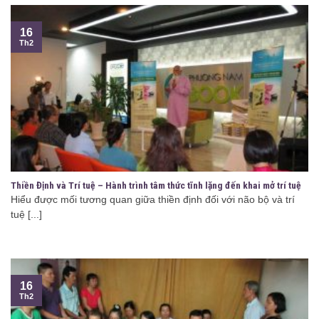
16
Th2
Thiền Định và Trí tuệ – Hành trình tâm thức tĩnh lặng đến khai mở trí tuệ
Hiểu được mối tương quan giữa thiền định đối với não bộ và trí
tuệ [...]
16
Th2