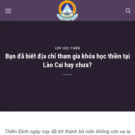
Skip
to
content
LỚP HỌC THIỀN
Bạn đã biết địa chỉ tham gia khóa học thiền tại
Lào Cai hay chưa?
Thiền Định ngày nay đã trở thành bộ môn không còn xa lạ