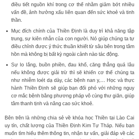
điều tiết nguồn khí trong cơ thể nhằm giảm bớt nhiều
vấn đề, ảnh hưởng xấu liên quan đến sức khoẻ và tinh
thần.
Mục đích chính của Thiền Định là duy trì khả năng tập
trung, sự kiên nhẫn của con người. Nó giúp chúng ta tự
điều chỉnh được ý thức thuần khiết từ sâu bên trong tâm
hồn mà không bị bất kỳ ngoài cảnh nào tác động.
Sự lo lắng, buồn phiền, đau khổ, căng thẳng quá lâu
nếu không được giải trừ thì sẽ khiến cơ thể chúng ta
như nhiễm loét dạ dày, các bệnh nan y,… Học và thực
hành Thiền Định sẽ giúp bạn đối phó với những nguy
cơ mắc bệnh bằng phương pháp vô cùng thư giãn, giúp
tâm thanh tịnh và nâng cao sức khoẻ.
Bên trên là những chia sẻ về khóa học Thiền tại Lào Cai
uy tín, chất lượng của Thiền Định Kim Tự Tháp. Nếu bạn
muốn tìm hiểu thêm thông tin, nhận tư vấn, giải đáp về các