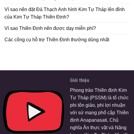
Vì sao nên đặt Đá Thạch Anh hình Kim Tự Tháp lên đỉnh
của Kim Tự Tháp Thiền Định?
Vì sao Thiền Định nên được dạy miễn phí?
Các công cụ hỗ trợ Thiền Định thường dùng nhất
Giới thiệu
Phong trào Thiền định Kim
Tự Tháp (PSSM) là tổ chức
phi tôn giáo, phi lợi nhuận
với sứ mạng phổ cập Thiền
định Anapanasati, Chủ
nghĩa Ăn thực vật và Năng