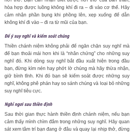
hòa hợp được luồng không khí đi ra – đi vào cơ thể. Hãy
cảm nhận phần bụng khi phồng lên, xẹp xuống để dẫn
không khí đi vào – đi ra từ mũi của bạn.
Để ý suy nghĩ và kiểm soát chúng
Thiền chánh niệm không phải để ngăn chặn suy nghĩ mà
để bạn thoải mái hơn khi là “nhân chứng” cho những suy
nghĩ đó. Khi dòng suy nghĩ bắt đầu xuất hiện trong đầu
bạn, đừng kìm nén hay phớt lờ chúng mà hãy thừa nhận,
giữ bình tĩnh. Khi đó bạn sẽ kiểm soát được những suy
nghĩ, không phê phán hay so sánh chúng và loại bỏ những
suy nghĩ tiêu cực.
Nghỉ ngơi sau thiền định
Sau thời gian thực hành thiền định chánh niệm, nếu bạn
cảm thấy mình chìm đắm trong những suy nghĩ. Hãy quan
sát xem tâm trí bạn đang ở đâu và quay lại nhịp thở, đừng