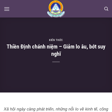
Skip
to
content
KIẾN THỨC
Thiền Định chánh niệm – Giảm lo âu, bớt suy
nghĩ
Xã hội ngày càng phát triển, những nỗi lo về kinh tế, công