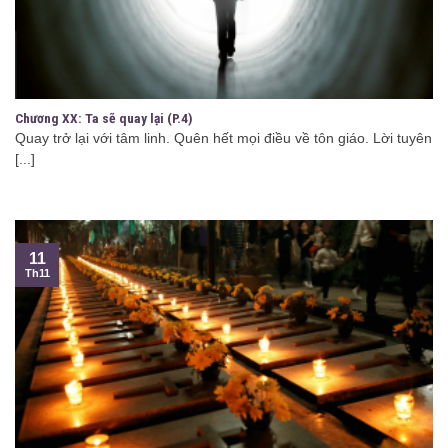
Chương XX: Ta sẽ quay lại (P.4)
Quay trở lại với tâm linh. Quên hết mọi điều về tôn giáo. Lời tuyên
[...]
11
Th11