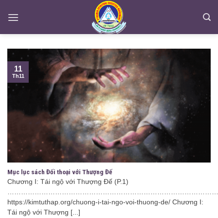
Skip
to
content
11
Th11
Mục lục sách Đối thoại với Thượng Đế
Chương I: Tái ngộ với Thượng Đế (P.1)
………………………………………………………………………………….
https://kimtuthap.org/chuong-i-tai-ngo-voi-thuong-de/ Chương I:
Tái ngộ với Thượng [...]