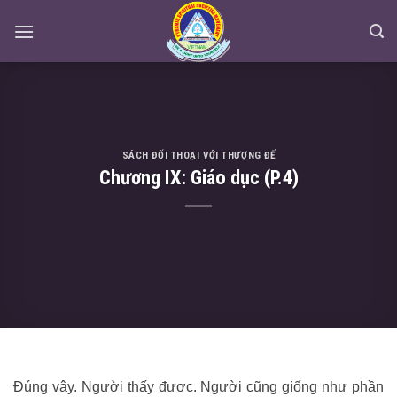
Skip
to
content
SÁCH ĐỐI THOẠI VỚI THƯỢNG ĐẾ
Chương IX: Giáo dục (P.4)
Đúng vậy. Người thấy được. Người cũng giống như phần