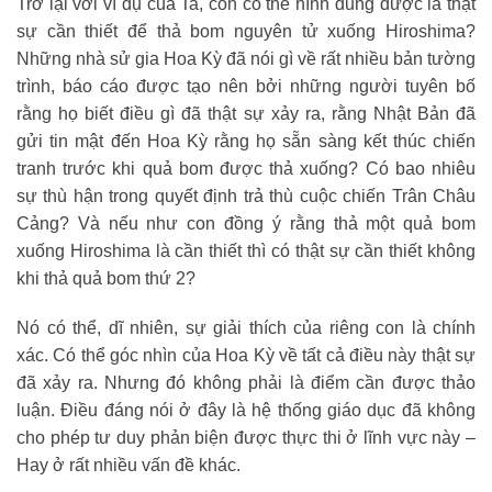
Trở lại với ví dụ của Ta, con có thể hình dung được là thật
sự cần thiết để thả bom nguyên tử xuống Hiroshima?
Những nhà sử gia Hoa Kỳ đã nói gì về rất nhiều bản tường
trình, báo cáo được tạo nên bởi những người tuyên bố
rằng họ biết điều gì đã thật sự xảy ra, rằng Nhật Bản đã
gửi tin mật đến Hoa Kỳ rằng họ sẵn sàng kết thúc chiến
tranh trước khi quả bom được thả xuống? Có bao nhiêu
sự thù hận trong quyết định trả thù cuộc chiến Trân Châu
Cảng? Và nếu như con đồng ý rằng thả một quả bom
xuống Hiroshima là cần thiết thì có thật sự cần thiết không
khi thả quả bom thứ 2?
Nó có thể, dĩ nhiên, sự giải thích của riêng con là chính
xác. Có thể góc nhìn của Hoa Kỳ về tất cả điều này thật sự
đã xảy ra. Nhưng đó không phải là điểm cần được thảo
luận. Điều đáng nói ở đây là hệ thống giáo dục đã không
cho phép tư duy phản biện được thực thi ở lĩnh vực này –
Hay ở rất nhiều vấn đề khác.