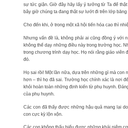
sự tức giận. Giờ đây hãy lấy ý tưởng từ Ta để thậ
bây giờ chúng ta đang thật sự lướt đi trên lớp băn
Cho đến khi, ở trong một xã hội tiến hóa cao thì n
Nhưng vấn đề là, không phải ai cũng đồng ý với n
không thể dạy những điều này trong trường học. Nh
trong chương trình dạy học. Họ nói rằng giáo viên 
đó.
Họ sai rồi! Một lần nữa, dựa trên những gì mà con 
hơn – thì họ đã sai. Trường học chính xác là nơi đ
khỏi hoàn toàn những định kiến từ phụ huynh. Đáng
của phụ huynh.
Các con đã thấy được những hậu quả mang lại do s
con cực kỳ lộn xộn.
Các con không thấu hiểu được những khái niệm cơ 