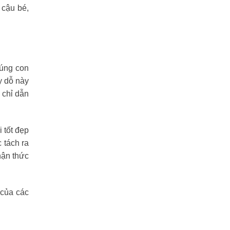
 cậu bé,
húng con
y dỗ này
 chỉ dẫn
 tốt đẹp
 tách ra
hận thức
 của các