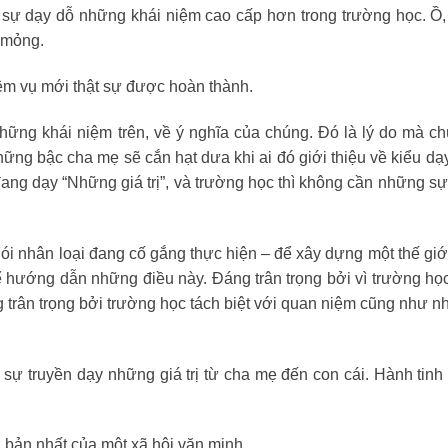
t sự dạy dỗ những khái niệm cao cấp hơn trong trường học. Ồ,
g mỏng.
hiệm vụ mới thật sự được hoàn thành.
hững khái niệm trên, về ý nghĩa của chúng. Đó là lý do mà c
ững bậc cha mẹ sẽ cắn hạt dưa khi ai đó giới thiệu về kiểu dạ
đang dạy “Những giá trị”, và trường học thì không cần những sự
nói nhân loại đang cố gắng thực hiện – để xây dựng một thế giới
ể hướng dẫn những điều này. Đáng trân trọng bởi vì trường học
 trân trọng bởi trường học tách biệt với quan niệm cũng như n
ự truyền dạy những giá trị từ cha mẹ đến con cái. Hành tinh
bản nhất của một xã hội văn minh.