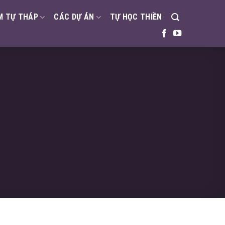
M TỰ THÁP
CÁC DỰ ÁN
TỰ HỌC THIỀN