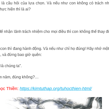
 là câu hỏi của lựa chọn. Và nếu như con không có trách n
ực hiện thì là ai?
ể nhận lãnh trách nhiệm cho mọi điều thì con không thể thay đổ
à con thì đang hành động. Và nếu như chỉ họ đúng! Hãy nhớ một
go, và đừng bao giờ quên:
là chúng ta”.
trăm năm, đúng không?…
ọc Thiền:
https://kimtuthap.org/tuhocthien-html/