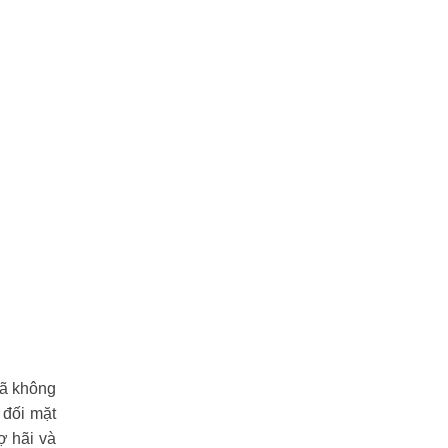
đã không
 đối mặt
sợ hãi và