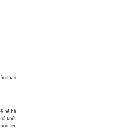
oàn toàn
hế hệ hệ
quá khứ.
uốn tới.