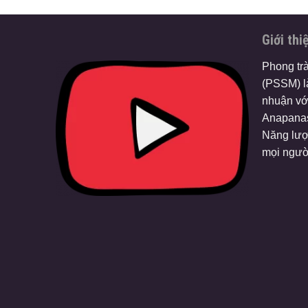
Giới thi
Phong tr
(PSSM) là
nhuận vớ
Anapanas
Năng lượ
mọi ngườ