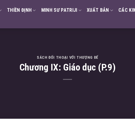
THIỀN ĐỊNH
MINH SƯ PATRIJI
XUẤT BẢN
CÁC KI
SÁCH ĐỐI THOẠI VỚI THƯỢNG ĐẾ
Chương IX: Giáo dục (P.9)