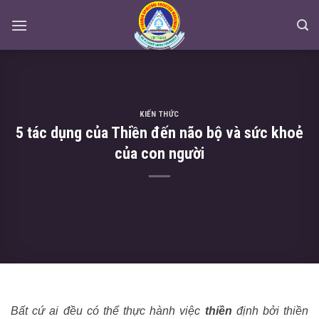
Skip
to
content
KIẾN THỨC
5 tác dụng của Thiền đến não bộ và sức khoẻ
của con người
Bất cứ ai đều có thể thực hành việc
thiền
định bởi thiền