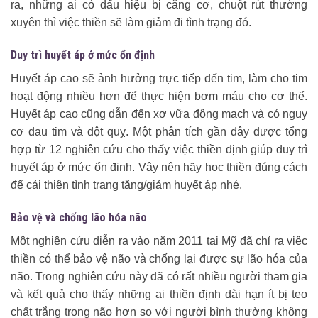
ra, những ai có dấu hiệu bị căng cơ, chuột rút thường
xuyên thì việc thiền sẽ làm giảm đi tình trạng đó.
Duy trì huyết áp ở mức ổn định
Huyết áp cao sẽ ảnh hưởng trực tiếp đến tim, làm cho tim
hoạt động nhiều hơn để thực hiện bơm máu cho cơ thể.
Huyết áp cao cũng dẫn đến xơ vữa động mạch và có nguy
cơ đau tim và đột quỵ. Một phân tích gần đây được tổng
hợp từ 12 nghiên cứu cho thấy việc thiền định giúp duy trì
huyết áp ở mức ổn định. Vậy nên hãy học thiền đúng cách
để cải thiện tình trạng tăng/giảm huyết áp nhé.
Bảo vệ và chống lão hóa não
Một nghiên cứu diễn ra vào năm 2011 tại Mỹ đã chỉ ra việc
thiền có thể bảo vệ não và chống lại được sự lão hóa của
não. Trong nghiên cứu này đã có rất nhiều người tham gia
và kết quả cho thấy những ai thiền định dài hạn ít bị teo
chất trắng trong não hơn so với người bình thường không