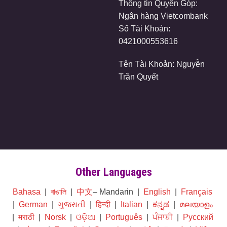
Thông tin Quyên Góp:
Ngân hàng Vietcombank
Số Tài Khoản:
0421000553616
Tên Tài Khoản: Nguyễn
Trần Quyết
Other Languages
Bahasa
|
বাঙালি
|
中文
– Mandarin |
English
|
Français
|
German
|
ગુજરાતી
|
हिन्दी
|
Italian
|
ಕನ್ನಡ
|
മലയാളം
|
मराठी
|
Norsk
|
ଓଡ଼ିଆ
|
Português
|
ਪੰਜਾਬੀ
|
Русский