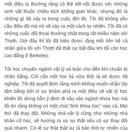
một điều lạ thường rằng có thể kết nối được với những
sinh vật thuộc chiều kích không gian khác, nhưng đó là
những gì đã xảy ra trong cuộc đời tôi. Tôi đã không yêu
cầu điều đó mà nó sẽ xảy ra một cách tự nhiên. Tôi đã có
những cuộc đối thoại thường nhật trong rất nhiều năm với
Thoth. Giờ đây thì tôi đã hiểu được rằng mối liên hệ cá
nhân giữa tôi với Thoth đã thất sự bắt đầu khi tôi còn học
cao đẳng ở Berkeley.
Tôi học chuyên ngành vật lý và toán cho đến khi chuẩn bị
nhận bằng. Chỉ cần một học kỳ nữa thôi là sẽ được tốt
nghiệp. Tôi đã quyết định rằng mình không muốn nhận lấy
tấm bằng bởi vì sự khám phá ra một điều về vật lý học
khiến tôi dừng hẳn ý định đi sâu vào ngành khoa học mà
tôi tin rằng không có một chút “tính khoa học” nào cả. Mọi
thứ đã thay đổi. Những nhà vật lý cũng như những nhà
khảo cổ học, sẽ hướng ra xa sự thật nếu có sự thay đổi
quá nhanh. Có lẽ sự thật thật sự là bản tính tự nhiên của