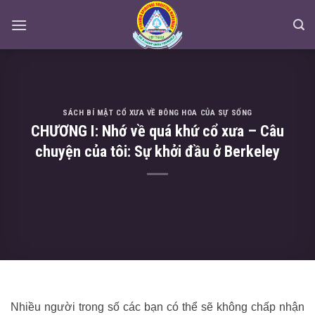
Skip
to
content
SÁCH BÍ MẬT CỔ XƯA VỀ BÔNG HOA CỦA SỰ SỐNG
CHƯƠNG I: Nhớ về quá khứ cổ xưa – Câu
chuyện của tôi: Sự khởi đầu ở Berkeley
Nhiều người trong số các bạn có thể sẽ không chấp nhận