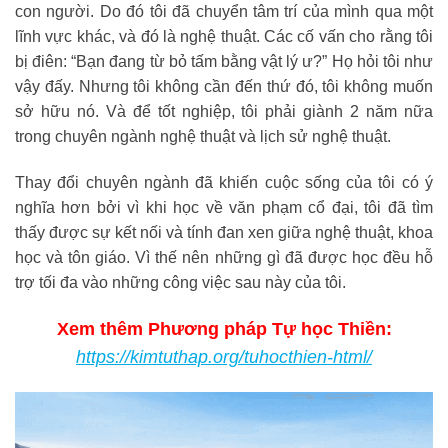
con người. Do đó tôi đã chuyển tâm trí của mình qua một
lĩnh vực khác, và đó là nghệ thuật. Các cố vấn cho rằng tôi
bị điên: “Bạn đang từ bỏ tấm bằng vật lý ư?” Họ hỏi tôi như
vậy đấy. Nhưng tôi không cần đến thứ đó, tôi không muốn
sở hữu nó. Và để tốt nghiệp, tôi phải giành 2 năm nữa
trong chuyên ngành nghệ thuật và lịch sử nghệ thuật.
Thay đổi chuyên ngành đã khiến cuộc sống của tôi có ý
nghĩa hơn bởi vì khi học về văn phạm cổ đại, tôi đã tìm
thấy được sự kết nối và tính đan xen giữa nghệ thuật, khoa
học và tôn giáo. Vì thế nên những gì đã được học đều hỗ
trợ tối đa vào những công việc sau này của tôi.
Xem thêm Phương pháp Tự học Thiền:
https://kimtuthap.org/tuhocthien-html/