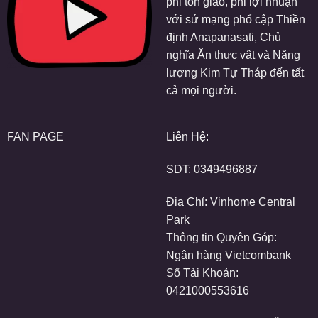
phi tôn giáo, phi lợi nhuận
với sứ mạng phổ cập Thiền
định Anapanasati, Chủ
nghĩa Ăn thực vật và Năng
lượng Kim Tự Tháp đến tất
cả mọi người.
FAN PAGE
Liên Hệ:
SDT:
0349496887
Địa Chỉ: Vinhome Central
Park
Thông tin Quyên Góp:
Ngân hàng Vietcombank
Số Tài Khoản:
0421000553616